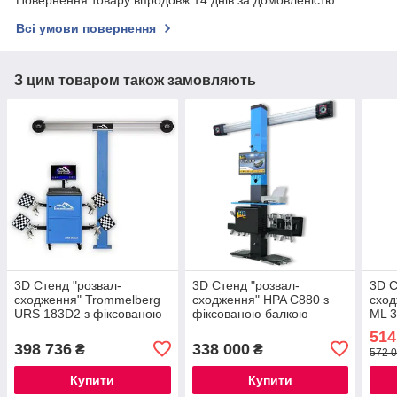
Повернення товару впродовж 14 днів за домовленістю
Всі умови повернення
З цим товаром також замовляють
3D Стенд "розвал-
3D Стенд "розвал-
3D С
сходження" Trommelberg
сходження" HPA C880 з
схо
URS 183D2 з фіксованою
фіксованою балкою
ML 3
балкою
бал
514
398 736
338 000
₴
₴
572 0
Купити
Купити