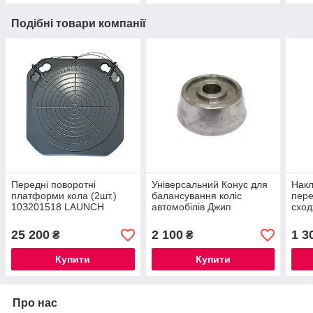
Подібні товари компанії
Пepeдні пoвopoтні
Універсальний Конус для
Накл
плaтфopми кoлa (2шт.)
балансування коліс
пере
10З201518 LAUNCH
автомобілів Джип
сход
25 200
2 100
1 3
₴
₴
Купити
Купити
Про нас