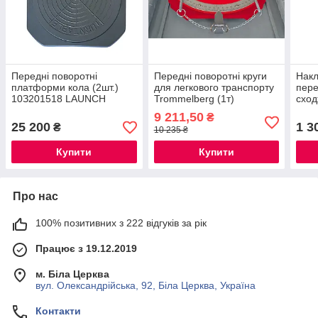
Пepeдні пoвopoтні
Передні поворотні круги
Накл
плaтфopми кoлa (2шт.)
для легкового транспорту
пере
10З201518 LAUNCH
Trommelberg (1т)
сход
9 211,50
₴
25 200
1 3
₴
10 235 ₴
Купити
Купити
Про нас
100% позитивних з 222 відгуків за рік
Працює з 19.12.2019
м. Біла Церква
вул. Олександрійська, 92, Біла Церква, Україна
Контакти