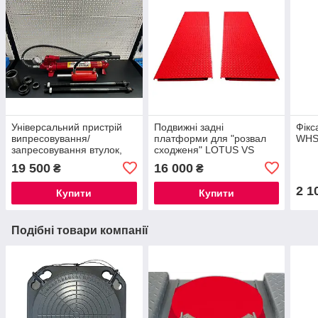
Універсальний пристрій
Подвижні задні
Фікc
випресовування/
платформи для "розвал
WHS
запресовування втулок,
сходженя" LOTUS VS
сайлентблоків і інших
TRAP
19 500
16 000
₴
₴
деталей LOTUS VS ПС-20
зусилля 20т
2 1
Купити
Купити
Подібні товари компанії