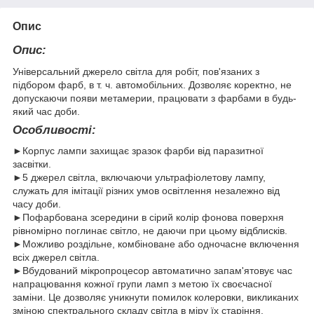
Опис
Опис:
Універсальний джерело світла для робіт, пов'язаних з
підбором фарб, в т. ч. автомобільних. Дозволяє коректно, не
допускаючи появи метамерии, працювати з фарбами в будь-
який час доби.
Особливості:
►Корпус лампи захищає зразок фарби від паразитної
засвітки.
►5 джерел світла, включаючи ультрафіолетову лампу,
служать для імітації різних умов освітлення незалежно від
часу доби.
►Пофарбована зсередини в сірий колір фонова поверхня
рівномірно поглинає світло, не даючи при цьому відблисків.
►Можливо роздільне, комбіноване або одночасне включення
всіх джерел світла.
►Вбудований мікропроцесор автоматично запам'ятовує час
напрацювання кожної групи ламп з метою їх своєчасної
заміни. Це дозволяє уникнути помилок колеровки, викликаних
зміною спектрального складу світла в міру їх старіння.