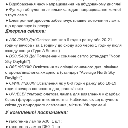
►Відображення часу напрацювання на вбудованому дисплеї.
►Функція обнулення лічильника годин напрацювання кожної
з груп ламп.
►Електронний дросель забезпечує плавне включення ламп,
що продовжує їх ресурс.
Джерела світла:
►
А30 /2950 До/
Освітлення як в 6 годин ранку або 20-21
годину вечора / за 1 годину до сходу або через 1 годину після
заходу сонця (Type A Source).
►
D50 /5400 До/
Полуденний сонячне світло (стандарт "Noon
Sky Daylight").
►
D65 /6500K/
Освітлення як опівдні сонячного дня, північна
сторона/тінь/легка хмарність (стандарт "Average North Sky
Daylight").
►
CW40 /4200K/
Освітлення як у 8-9 годин ранку або 18-19
годині вечора сонячного дня, ранок/вечір.
►
UV /BLB/
Ультрафіолетова лампа для виявлення у фарбах
білих і флуоресцентних пігментів. Наближає склад штучного
світла до природного освітлення, містить УФ-промені.
У комплекті постачання:
►галогенна лампа A30, 1 шт.;
►галогенна лампа D50, 1 шт.;