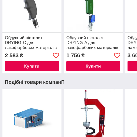
Обдувний пістолет
Обдувний пістолет
Обду
DRYING-C для
DRYING-A для
DRY
лакофарбових матеріалів
лакофарбових матеріалів
лако
2 583
1 756
3 6
₴
₴
Купити
Купити
Подібні товари компанії