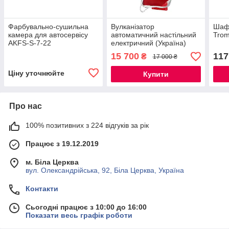
Фарбувально-сушильна
Вулканізатор
Шафа
камера для автосервісу
автоматичний настільний
Trom
AKFS-S-7-22
електричний (Україна)
15 700
117
₴
17 000 ₴
Ціну уточнюйте
Купити
Про нас
100% позитивних з 224 відгуків за рік
Працює з 19.12.2019
м. Біла Церква
вул. Олександрійська, 92, Біла Церква, Україна
Контакти
Сьогодні працює з 10:00 до 16:00
Показати весь графік роботи