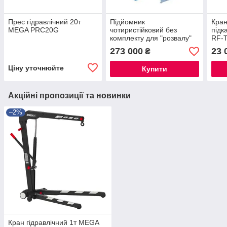
Прес гідравлічний 20т
Підйомник
Кран
MEGA PRC20G
чотиристійковий без
підк
комплекту для "розвалу"
RF-
Trommelberg TST 455C (5
273 000
23 
₴
т)
Ціну уточнюйте
Купити
Акційні пропозиції та новинки
–2%
Кран гідравлічний 1т MEGA