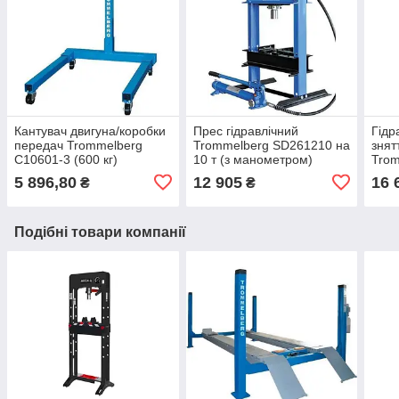
Кантувач двигуна/коробки
Прес гідравлічний
Гідр
передач Trommelberg
Trommelberg SD261210 на
знят
C10601-3 (600 кг)
10 т (з манометром)
Trom
5 896,80
12 905
16 
₴
₴
Подібні товари компанії