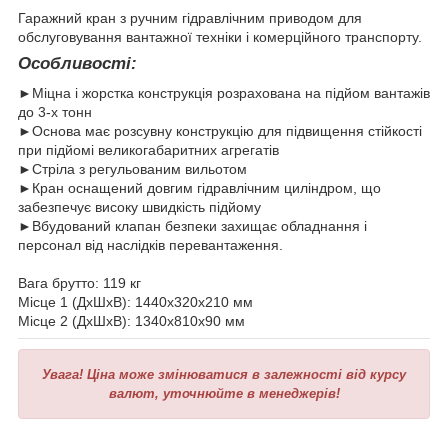
Гаражний кран з ручним гідравлічним приводом для
обслуговування вантажної техніки і комерційного транспорту.
Особливості:
►Міцна і жорстка конструкція розрахована на підйом вантажів
до 3-х тонн
►Основа має розсувну конструкцію для підвищення стійкості
при підйомі великогабаритних агрегатів
►Стріла з регульованим вильотом
►Кран оснащений довгим гідравлічним циліндром, що
забезпечує високу швидкість підйому
►Вбудований клапан безпеки захищає обладнання і
персонал від наслідків перевантаження.
Вага брутто: 119 кг
Місце 1 (ДхШхВ): 1440х320х210 мм
Місце 2 (ДхШхВ): 1340х810х90 мм
Увага!
Ціна може змінюватися в залежності від курсу
валют, уточнюйте в менеджерів!