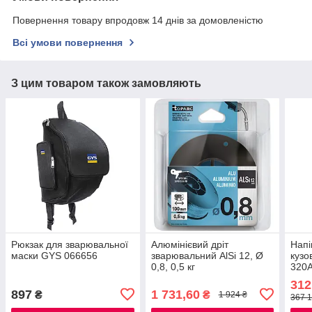
Повернення товару впродовж 14 днів за домовленістю
Всі умови повернення
З цим товаром також замовляють
Рюкзак для зварювальної
Алюмінієвий дріт
Напі
маски GYS 066656
зварювальний AlSi 12, Ø
кузо
0,8, 0,5 кг
320
320-
312
897
1 731,60
₴
₴
1 924 ₴
367 1