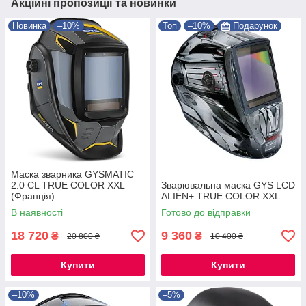
Акційні пропозиції та новинки
Новинка
–10%
Топ
–10%
Подарунок
Маска зварника GYSMATIC
2.0 CL TRUE COLOR XXL
Зварювальна маска GYS LCD
(Франція)
ALIEN+ TRUE COLOR XXL
В наявності
Готово до відправки
18 720
9 360
₴
₴
20 800 ₴
10 400 ₴
Купити
Купити
–10%
–5%