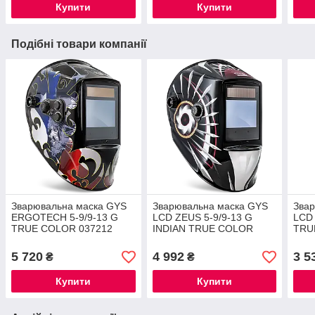
Купити
Купити
Подібні товари компанії
Зварювальна маска GYS
Зварювальна маска GYS
Зва
ERGOTECH 5-9/9-13 G
LCD ZEUS 5-9/9-13 G
LCD
TRUE COLOR 037212
INDIAN TRUE COLOR
TRU
038332
5 720
4 992
3 5
₴
₴
Купити
Купити