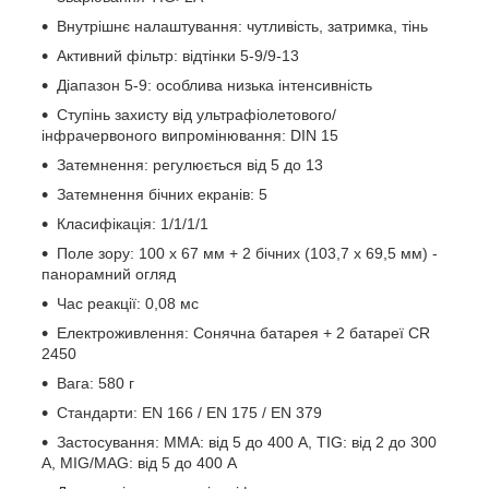
Внутрішнє налаштування: чутливість, затримка, тінь
Активний фільтр: відтінки 5-9/9-13
Діапазон 5-9: особлива низька інтенсивність
Ступінь захисту від ультрафіолетового/
інфрачервоного випромінювання: DIN 15
Затемнення: регулюється від 5 до 13
Затемнення бічних екранів: 5
Класифікація: 1/1/1/1
Поле зору: 100 x 67 мм + 2 бічних (103,7 x 69,5 мм) -
панорамний огляд
Час реакції: 0,08 мс
Електроживлення: Сонячна батарея + 2 батареї CR
2450
Вага: 580 г
Стандарти: EN 166 / EN 175 / EN 379
Застосування: ММА: від 5 до 400 А, TIG: від 2 до 300
А, MIG/MAG: від 5 до 400 А