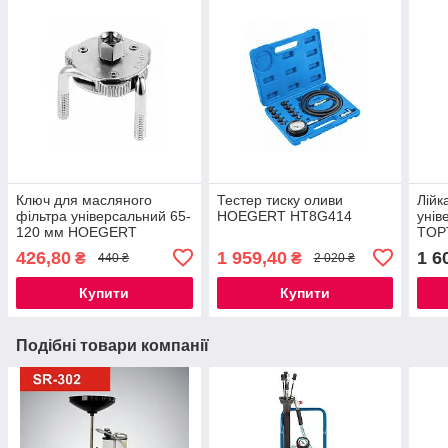
Ключ для масляного
Тестер тиску оливи
Лійк
фільтра універсальний 65-
HOEGERT HT8G414
унів
120 мм HOEGERT
TOP
HT8G305
426,80
1 959,40
1 6
₴
₴
440 ₴
2 020 ₴
Купити
Купити
Подібні товари компанії