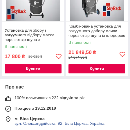
Комбінована установка для
Установка для збору і
вакуумного добору оливи
вакуумного відбору масла
через отвір щупа із пледерою
через отвір щупа з
SkyRack SR-303
В наявності
передкамерою SkyRack SR-
В наявності
302
21 849,50
₴
17 800
₴
20 025 ₴
24 074,50 ₴
Купити
Купити
Про нас
100% позитивних з 222 відгуків за рік
Працює з 19.12.2019
м. Біла Церква
вул. Олександрійська, 92, Біла Церква, Україна