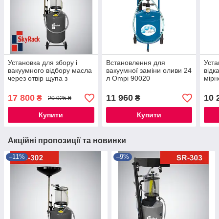
Установка для збору і
Встановлення для
Уста
вакуумного відбору масла
вакуумної заміни оливи 24
відк
через отвір щупа з
л Ompi 90020
мірн
передкамерою SkyRack
B80
SR-302
17 800
11 960
10 
₴
₴
20 025 ₴
Купити
Купити
Акційні пропозиції та новинки
–11%
–9%