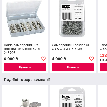
Набір самопроникних
Самопроникні заклепки
Спот
тестових заклепок GYS
GYS Ø 3,3 х 3,5 мм
GYS
048706
133
6 000
4 000
₴
₴
148 2
Купити
Купити
Подібні товари компанії