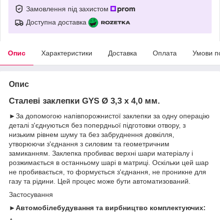
Замовлення під захистом
Доступна доставка
Опис
Характеристики
Доставка
Оплата
Умови п
Опис
Сталеві заклепки GYS Ø 3,3 х 4,0 мм.
►За допомогою напівпорожнистої заклепки за одну операцію
деталі з'єднуються без попердньої підготовки отвору, з
низьким рівнем шуму та без забруднення довкілля,
утворюючи з'єднання з силовим та геометричним
замиканням. Заклепка пробиває верхні шари матеріалу і
розжимається в останньому шарі в матриці. Оскільки цей шар
не пробивається, то формується з'єднання, не проникне для
газу та рідини. Цей процес може бути автоматизований.
Застосування
►Автомобілебудування та вирбництво комплектуючих: