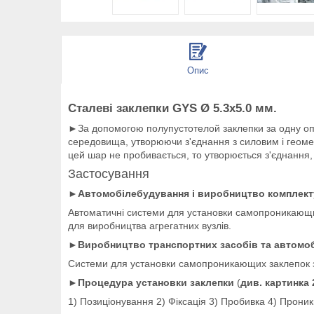
Опис
Сталеві заклепки GYS Ø 5.3x5.0 мм.
►За допомогою полупустотелой заклепки за одну опе
середовища, утворюючи з'єднання з силовим і геомет
цей шар не пробивається, то утворюється з'єднання,
Застосування
►
Автомобілебудування і виробництво комплект
Автоматичні системи для установки самопроникающих 
для виробництва агрегатних вузлів.
►
Виробництво транспортних засобів та автомо
Системи для установки самопроникающих заклепок з 
►
Процедура установки заклепки
(
див. картинка 
1) Позиціонування 2) Фіксація 3) Пробивка 4) Прон