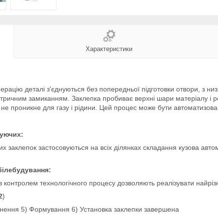
Характеристики
рацію деталі з'єднуються без попередньої підготовки отвори, з ни
ричним замиканням. Заклепка пробиває верхні шари матеріалу і ро
 не проникне для газу і рідини. Цей процес може бути автоматизова
уючих:
заклепок застосовуються на всіх ділянках складання кузова автомоб
білебудування:
контролем технологічного процесу дозволяють реалізувати найрізн
2
)
икнення 5) Формування 6) Установка заклепки завершена