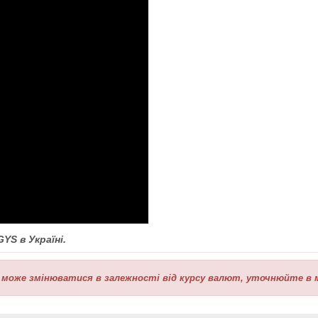
GYS
в Україні.
 може змінюватися в залежності від курсу валют, уточнюйте в 