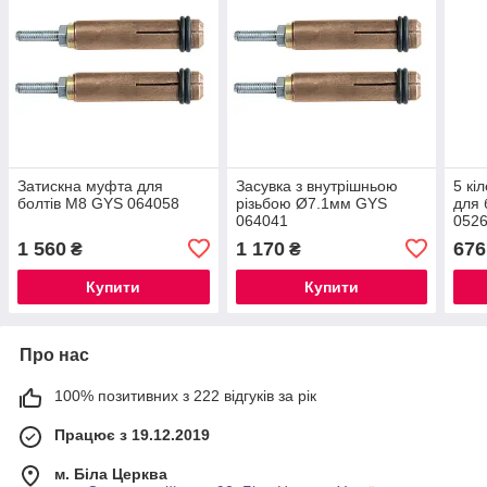
Затискна муфта для
Засувка з внутрішньою
5 кі
болтів М8 GYS 064058
різьбою Ø7.1мм GYS
для 
064041
052
1 560
1 170
676
₴
₴
Купити
Купити
Про нас
100% позитивних з 222 відгуків за рік
Працює з 19.12.2019
м. Біла Церква