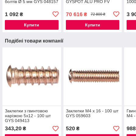
болтів Ø 5 мм GYS 048157
GYSPOT ALU PRO FV
1000
1 092
70 616
3 9
₴
₴
72 800 ₴
Купити
Купити
Подібні товари компанії
Заклепки з гвинтовою
Заклепки M4 x 16 - 100 шт
Гвин
нарізкою 5x12 - 100 шт
GYS 059603
M4 -
GYS 049413
343,20
520
988
₴
₴