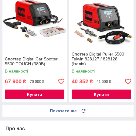
Споттер Digital Puller 5500
Споттер Digital Car Spotter
Telwin 828127 / 828128
5500 TOUCH (380В)
(Італія)
В наявності
В наявності
67 900
40 352
₴
₴
70 000 ₴
41 600 ₴
Купити
Купити
Показати ще
Про нас