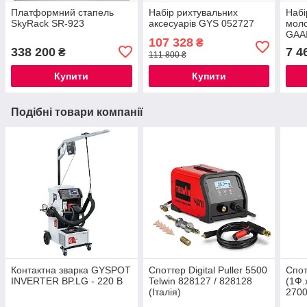
Платформний стапель
Набір рихтувальних
Haбі
SkyRack SR-923
аксесуарів GYS 052727
моло
GAA
107 328
₴
338 200
7 4
₴
111 800 ₴
Купити
Купити
Подібні товари компанії
Контактна зварка GYSPOT
Споттер Digital Puller 5500
Спот
INVERTER BP.LG - 220 B
Telwin 828127 / 828128
(1Ф
(Італія)
270