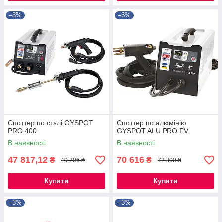
–3%
–3%
Споттер по сталі GYSPOT
Споттер по алюмінію
PRO 400
GYSPOT ALU PRO FV
В наявності
В наявності
47 817,12
70 616
₴
₴
49 296 ₴
72 800 ₴
Купити
Купити
–3%
–3%