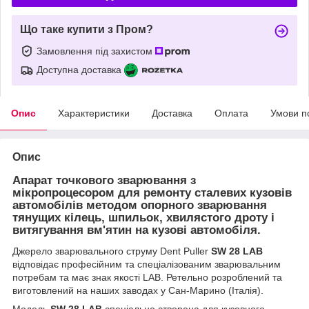
Що таке купити з Пром?
Замовлення під захистом
Доступна доставка
Опис
Характеристики
Доставка
Оплата
Умови п
Опис
Апарат точкового зварювання з
мікропроцесором для ремонту сталевих кузовів
автомобілів методом опорного зварювання
тянущих кілець, шпильок, хвилястого дроту і
витягування вм'ятин на кузові автомобіля.
Джерело зварювального струму Dent Puller
SW 28 LAB
відповідає професійним та спеціалізованим зварювальним
потребам та має знак якості LAB. Ретельно розроблений та
виготовлений на наших заводах у Сан-Марино (Італія).
Модель
SW 28 LAB
спеціально створена для кузовного