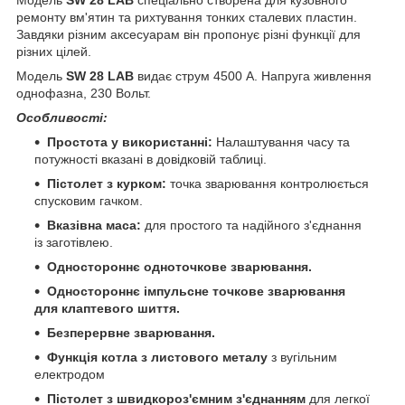
ремонту вм'ятин та рихтування тонких сталевих пластин.
Завдяки різним аксесуарам він пропонує різні функції для
різних цілей.
Модель
SW 28 LAB
видає струм 4500 А. Напруга живлення
однофазна, 230 Вольт.
Особливості:
Простота у використанні:
Налаштування часу та
потужності вказані в довідковій таблиці.
Пістолет з курком:
точка зварювання контролюється
спусковим гачком.
Вказівна маса:
для простого та надійного з'єднання
із заготівлею.
Одностороннє одноточкове зварювання.
Одностороннє імпульсне точкове зварювання
для клаптевого шиття.
Безперервне зварювання.
Функція котла з листового металу
з вугільним
електродом
Пістолет з швидкороз'ємним з'єднанням
для легкої