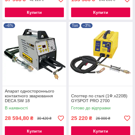
Купити
Купити
–6%
Топ
–3%
Апарат одностороннього
контактного зварювання
Споттер по сталі (1Ф.х220В)
DECA SW 18
GYSPOT PRO 2700
В наявності
Готово до відправки
28 594,80
25 220
₴
₴
30 420 ₴
26 000 ₴
Купити
Купити