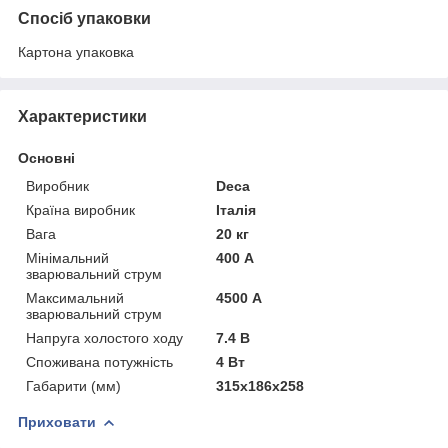
Спосіб упаковки
Картона упаковка
Характеристики
Основні
Виробник
Deca
Країна виробник
Італія
Вага
20 кг
Мінімальний
400 А
зварювальний струм
Максимальний
4500 А
зварювальний струм
Напруга холостого ходу
7.4 В
Споживана потужність
4 Вт
Габарити (мм)
315х186х258
Приховати