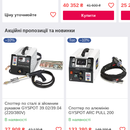
40 352
25 
₴
41 600 ₴
Ціну уточнюйте
Купити
Акційні пропозиції та новинки
–10%
Топ
–10%
Споттер по сталі зі зйомним
рукавом GYSPOT 39.02/39.04
Споттер по алюмінію
(220/380V)
GYSPOT ARC PULL 200
В наявності
В наявності
37 908
133 380
₴
₴
42 120 ₴
148 200 ₴