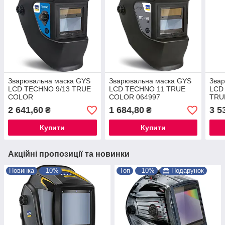
Зварювальна маска GYS
Зварювальна маска GYS
Зва
LCD TECHNO 9/13 TRUE
LCD TECHNO 11 TRUE
LCD
COLOR
COLOR 064997
TRU
2 641,60
1 684,80
3 5
₴
₴
Купити
Купити
Акційні пропозиції та новинки
Новинка
–10%
Топ
–10%
Подарунок