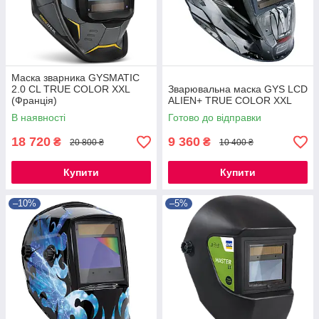
Маска зварника GYSMATIC
2.0 CL TRUE COLOR XXL
Зварювальна маска GYS LCD
(Франція)
ALIEN+ TRUE COLOR XXL
В наявності
Готово до відправки
18 720
9 360
₴
₴
20 800 ₴
10 400 ₴
Купити
Купити
–10%
–5%