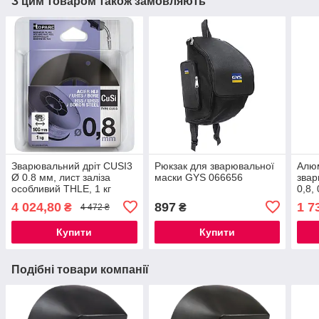
З цим товаром також замовляють
Зварювальний дріт CUSI3
Рюкзак для зварювальної
Алюм
Ø 0.8 мм, лист заліза
маски GYS 066656
звар
особливий THLE, 1 кг
0,8, 
4 024,80
897
1 7
₴
₴
4 472 ₴
Купити
Купити
Подібні товари компанії