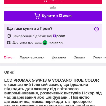
або
Купити з
Що таке купити з Пром?
Замовлення під захистом
Доступна доставка
Опис
Характеристики
Доставка
Оплата
Умови п
Опис
LCD PROMAX 5-9/9-13 G VOLCANO TRUE COLOR
є компактний і легкий захист, що ідеально
підходить для захисту від світлового
випромінювання, розпечених виступів і іскор під
час зварювання або шліфуванні. Повністю
автоматична, маска переходить з прозорого
стану в тоноване за частки секунди, як тільки