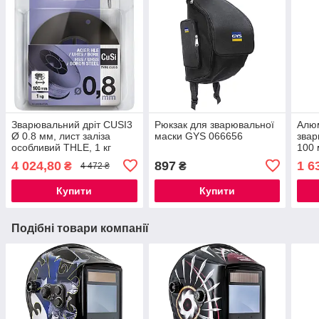
Зварювальний дріт CUSI3
Рюкзак для зварювальної
Алюм
Ø 0.8 мм, лист заліза
маски GYS 066656
звар
особливий THLE, 1 кг
100 
4 024,80
897
1 6
₴
₴
4 472 ₴
Купити
Купити
Подібні товари компанії