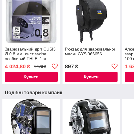
Зварювальний дріт CUSI3
Рюкзак для зварювальної
Алюм
Ø 0.8 мм, лист заліза
маски GYS 066656
звар
особливий THLE, 1 кг
100 
4 024,80
897
1 6
₴
₴
4 472 ₴
Купити
Купити
Подібні товари компанії