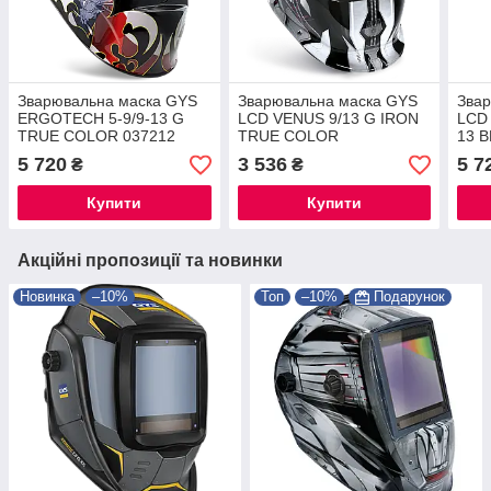
Зварювальна маска GYS
Зварювальна маска GYS
Зва
ERGOTECH 5-9/9-13 G
LCD VENUS 9/13 G IRON
LCD
TRUE COLOR 037212
TRUE COLOR
13 
5 720
3 536
5 7
₴
₴
Купити
Купити
Акційні пропозиції та новинки
Новинка
–10%
Топ
–10%
Подарунок