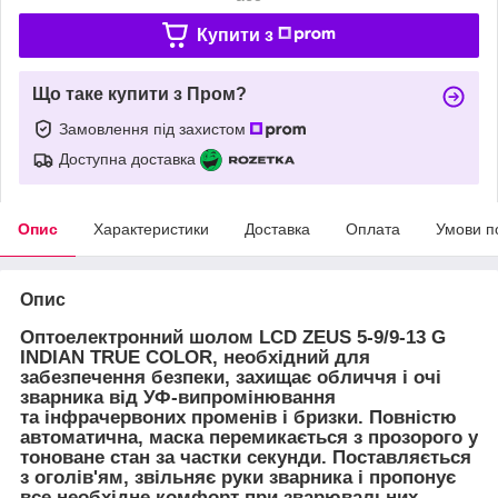
Купити з
Що таке купити з Пром?
Замовлення під захистом
Доступна доставка
Опис
Характеристики
Доставка
Оплата
Умови п
Опис
Оптоелектронний шолом
LCD ZEUS 5-9/9-13 G
INDIAN TRUE COLOR
, необхідний для
забезпечення безпеки, захищає обличчя і очі
зварника від УФ-випромінювання
та інфрачервоних променів і бризки. Повністю
автоматична, маска перемикається з прозорого у
тоноване стан за частки секунди. Поставляється
з оголів'ям, звільняє руки зварника і пропонує
все необхідне комфорт при зварювальних