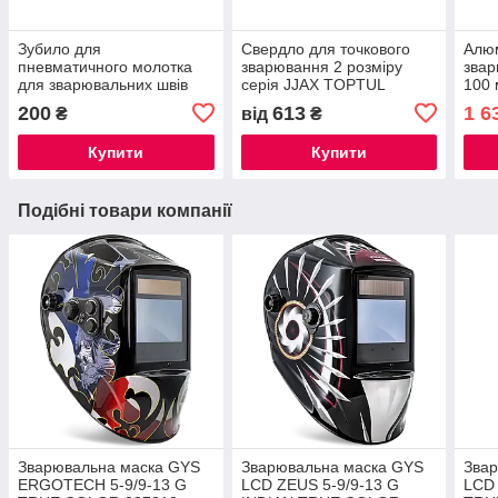
Зубило для
Свердло для точкового
Алюм
пневматичного молотка
зварювання 2 розміру
звар
для зварювальних швів
серія JJAX TOPTUL
100 
KAJA18C1 TOPTUL
200
613
1 6
₴
від
₴
Купити
Купити
Подібні товари компанії
Зварювальна маска GYS
Зварювальна маска GYS
Зва
ERGOTECH 5-9/9-13 G
LCD ZEUS 5-9/9-13 G
LCD