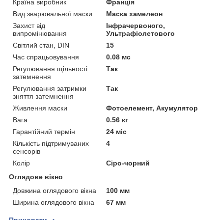
Країна виробник
Франція
Вид зварювальної маски
Маска хамелеон
Захист від
Інфрачервоного,
випромінювання
Ультрафіолетового
Світлий стан, DIN
15
Час спрацьовування
0.08 мс
Регулювання щільності
Так
затемнення
Регулювання затримки
Так
зняття затемнення
Живлення маски
Фотоелемент, Акумулятор
Вага
0.56 кг
Гарантійний термін
24 міс
Кількість підтримуваних
4
сенсорів
Колір
Сіро-чорний
Оглядове вікно
Довжина оглядового вікна
100 мм
Ширина оглядового вікна
67 мм
Приховати