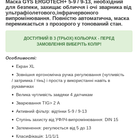
Маска GYS ERGOTECH+ 5-9 / 9-13, необхідний
для безпеки, захищає обличчя і очі зварника від
ультрафіолетового,інфрачервоного
випромінювання. Повністю автоматична, маска
перемикається з прозорого у тонований стан.
ДОСТУПНИЙ В 3 (ТРЬОХ) КОЛЬОРАХ - ПЕРЕД
ЗАМОВЛЕННЯ ВИБЕРІТЬ КОЛІР!
Особливості:
Екран XL
Зовнішня ергономічна ручка регулювання (чутливість
/ затримка / тінь) і проста у використанні навіть в
рукавичках
Велика чутливість завдяки 4 датчикам
Зварювання TIG> 2 А
Активний фільтр: відтінки 5-9 / 9-13
Ступінь захисту від УФ/ІЧ-випромінювання: DIN 15
Затемнення: регулюється від 5 до 13
Класифікація: 1/1/1/1