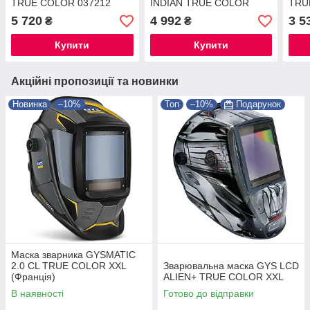
TRUE COLOR 037212
INDIAN TRUE COLOR
TRU
038332
5 720
4 992
3 5
₴
₴
Купити
Купити
Акційні пропозиції та новинки
Новинка
–10%
Топ
–10%
Подарунок
Маска зварника GYSMATIC
2.0 CL TRUE COLOR XXL
Зварювальна маска GYS LCD
(Франція)
ALIEN+ TRUE COLOR XXL
В наявності
Готово до відправки