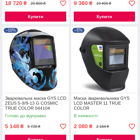
18 720
9 360
₴
₴
20 800 ₴
10 400 ₴
Купити
Купити
–10%
–5%
Зварювальна маска GYS LCD
Маска зварювальника GYS
ZEUS 5-9/9-13 G COSMIC
LCD MASTER 11 TRUE
TRUE COLOR 044104
COLOR
Готово до відправки
В наявності
5 148
2 080
₴
₴
5 720 ₴
2 184 ₴
Купити
Купити