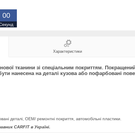
0
0
Секунд
Характеристики
енової тканини зі спеціальним покриттям. Покращени
е бути нанесена на деталі кузова або пофарбовані по
вані деталі, OEM/ ремонтні покриття, автомобільні пластики.
авник CARFIT
в Україні.