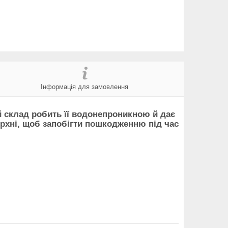
Інформація для замовлення
й склад робить її водонепроникною й дає
верхні, щоб запобігти пошкодженню під час