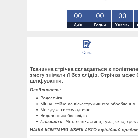
0
0
0
0
0
0
Днів
Годин
Хвилин
Опис
Тканинна стрічка складається з поліетил
змогу знімати її без слідів. Стрічка мож
шліфування.
Особливості:
Водостійка
Міцна, стійка до піскоструминного оброблення
Має дуже високу адгезію
Видаляється без слідів.
Підкладки:
Металеві частини, гума, скло, хромо
НАША КОМПАНІЯ WSEDLASTO офіційний предст