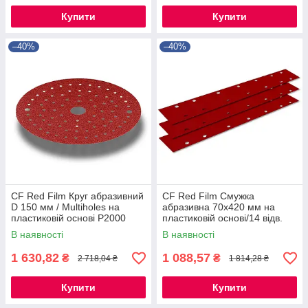
Купити
Купити
–40%
–40%
CF Red Film Круг абразивний
CF Red Film Смужка
D 150 мм / Multiholes на
абразивна 70х420 мм на
пластиковій основі P2000
пластиковій основі/14 відв.
(100 шт.)
P80 (50 шт.)
В наявності
В наявності
1 630,82
1 088,57
₴
₴
2 718,04 ₴
1 814,28 ₴
Купити
Купити