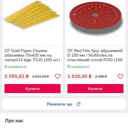
CF Gold Paper Смужка
CF Red Film Круг абразивний
абразивна 70х420 мм на
D 150 мм / Multiholes на
папері/14 відв. P120 (100 шт.)
пластиковій основі P150 (100
шт.)
В наявності
В наявності
2 095,81
1 830,40
₴
₴
2 619,76 ₴
2 288 ₴
Купити
Купити
Показати ще
Про нас