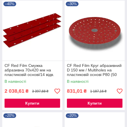
–40%
–30%
CF Red Film Смужка
CF Red Film Круг абразивний
абразивна 70х420 мм на
D 150 мм / Multiholes на
пластиковій основі/14 відв.
пластиковій основі P80 (50
P120 (100 шт.)
шт.)
В наявності
В наявності
2 038,61
831,01
₴
₴
3 397,68 ₴
1 187,16 ₴
Купити
Купити
–20%
–20%