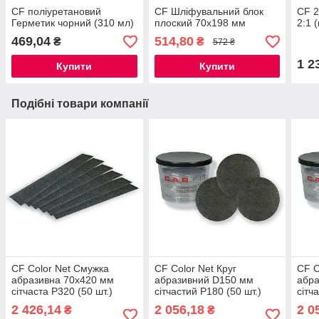
CF поліуретановий
CF Шліфувальний блок
CF 2
Герметик чорний (310 мл)
плоский 70х198 мм
2:1 
469,04
514,80
₴
₴
572 ₴
1 2
Купити
Купити
Подібні товари компанії
CF Color Net Смужка
CF Color Net Круг
CF C
абразивна 70х420 мм
абразивний D150 мм
абр
сітчаста P320 (50 шт.)
сітчастий P180 (50 шт.)
сітч
2 426,14
2 056,18
2 0
₴
₴