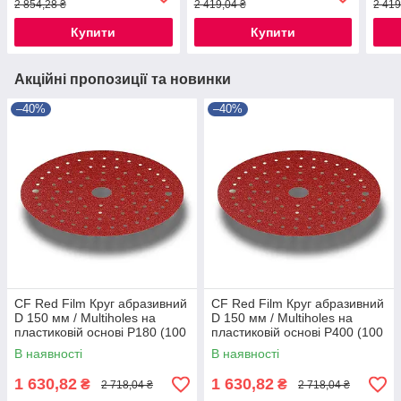
2 854,28 ₴
2 419,04 ₴
2 419
Купити
Купити
Акційні пропозиції та новинки
–40%
–40%
CF Red Film Круг абразивний
CF Red Film Круг абразивний
D 150 мм / Multiholes на
D 150 мм / Multiholes на
пластиковій основі P180 (100
пластиковій основі P400 (100
шт)
шт.)
В наявності
В наявності
1 630,82
1 630,82
₴
₴
2 718,04 ₴
2 718,04 ₴