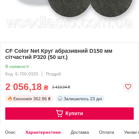
CF Color Net Круг абразивний D150 мм
сітчастий P320 (50 шт.)
В наявності
Код: 6-700-0320
Роздріб
2 056,18
₴
2 419,04 ₴
Економія
362.86 ₴
Залишилось
23 дні
Купити
Опис
Характеристики
Доставка
Оплата
Умови 