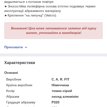
видаляються з потоком повітря
►Зносостійка поліефірна основа істотно подовжує термін
експлуатації абразивного матеріалу
►Кріплення "на липучці" (Velcro).
Внимание!
Ціна може змінюватися залежно від курсу
валют, уточнюйте в менеджерів!
Приховати
Характеристики
Основні
Виробник
C. A. R. FIT
Країна виробник
Німеччина
Колір
темно-сірий
Абразив
оксид алюмінію
Градація абразиву
P320