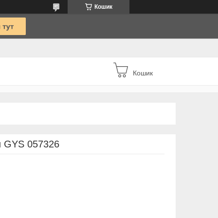
Кошик
Кошик
ми GYS 057326