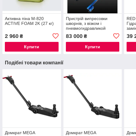
Активна піна M-820
Пристрій випресовки
RED
ACTIVE FOAM 2K (27 кг)
шворнів, з візком і
Гідр
пневмогидравликой
замі
ПШ-100 зусилля 100т
2 960
83 000
39 
₴
₴
Купити
Купити
Подібні товари компанії
Домкрат MEGA
Домкрат MEGA
Домк