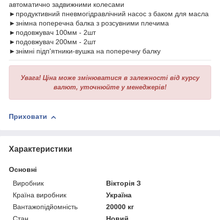
автоматично задвижними колесами
►продуктивний пневмогідравлічний насос з баком для масла
►знімна поперечна балка з розсувними плечима
►подовжувач 100мм - 2шт
►подовжувач 200мм - 2шт
►знімні підп'ятники-вушка на поперечну балку
Увага!
Ціна може змінюватися в залежності від курсу
валют, уточнюйте у менеджерів!
Приховати
Характеристики
Основні
Виробник
Вікторія З
Країна виробник
Україна
Вантажопідйомність
20000 кг
Стан
Новий