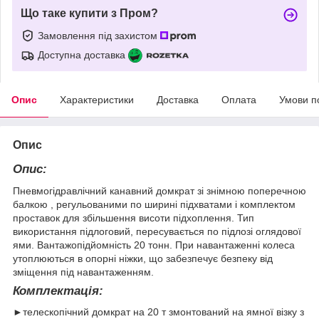
Що таке купити з Пром?
Замовлення під захистом
Доступна доставка
Опис
Характеристики
Доставка
Оплата
Умови п
Опис
Опис:
Пневмогідравлічний канавний домкрат зі знімною поперечною
балкою , регульованими по ширині підхватами і комплектом
проставок для збільшення висоти підхоплення. Тип
використання підлоговий, пересувається по підлозі оглядової
ями. Вантажопідйомність 20 тонн. При навантаженні колеса
утоплюються в опорні ніжки, що забезпечує безпеку від
зміщення під навантаженням.
Комплектація:
►телескопічний домкрат на 20 т змонтований на ямної візку з