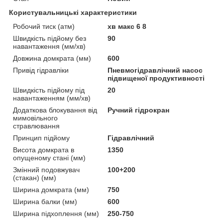
Користувальницькі характеристики
Робочий тиск (атм)
хв макс 6 8
Швидкість підйому без
90
навантаження (мм/хв)
Довжина домкрата (мм)
600
Привід гідравліки
Пневмогідравлічний насос
підвищеної продуктивності
Швидкість підйому під
20
навантаженням (мм/хв)
Додаткова блокування від
Ручний гідрокран
мимовільного
стравлювання
Принцип підйому
Гідравлічний
Висота домкрата в
1350
опущеному стані (мм)
Змінний подовжувач
100+200
(стакан) (мм)
Ширина домкрата (мм)
750
Ширина балки (мм)
600
Ширина підхоплення (мм)
250-750