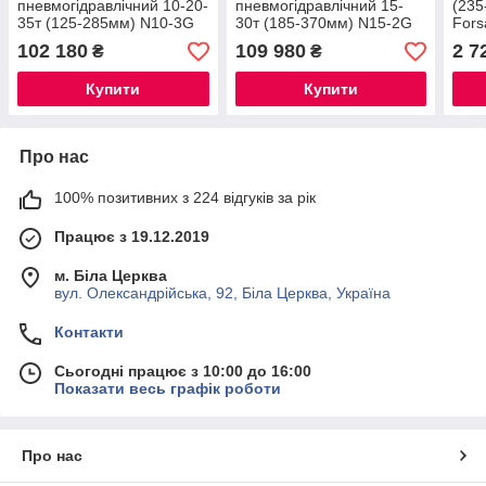
пневмогідравлічний 10-20-
пневмогідравлічний 15-
(235
35т (125-285мм) N10-3G
30т (185-370мм) N15-2G
Fors
102 180
109 980
2 7
₴
₴
Купити
Купити
Про нас
100% позитивних з 224 відгуків за рік
Працює з 19.12.2019
м. Біла Церква
вул. Олександрійська, 92, Біла Церква, Україна
Контакти
Сьогодні працює з 10:00 до 16:00
Показати весь графік роботи
Про нас