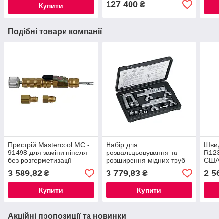
127 400
₴
Купити
Подібні товари компанії
Пристрій Mastercool MC -
Набір для
Швид
91498 для заміни ніпеля
розвальцьовування та
R123
без розгерметизації
розширення мідних труб
США
системи R22 + R410а
Mastercool MC-70053
3 589,82
3 779,83
2 5
₴
₴
Купити
Купити
Акційні пропозиції та новинки