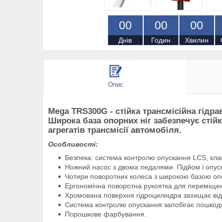
0
0
0
0
0
0
Днів
Годин
Хвилин
Опис
Mega TRS300G
- стійка трансмісійна гідр
Широка база опорних ніг забезпечує стій
агрегатів трансмісії автомобіля.
Особливості:
Безпека: система контролю опускання LCS, кла
Ножний насос з двома педалями. Підйом і опус
Чотири поворотних колеса з широкою базою опор
Ергономічна поворотна рукоятка для переміщен
Хромована поверхня гідроциліндра захищає від 
Система контролю опускання запобігає пошко
Порошкове фарбування.