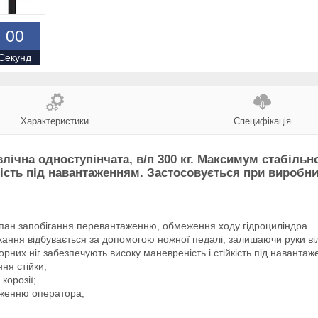
0
0
Секунд
Характеристики
Специфікація
авлічна одноступінчата, в/п 300 кг. Максимум стабільн
кість під навантаженням. Застосовується при виробни
пан запобігання перевантаженню, обмеження ходу гідроциліндра.
кання відбувається за допомогою ножної педалі, залишаючи руки ві
них ніг забезпечують високу маневреність і стійкість під навантаж
ня стійки;
корозії;
дженню оператора;