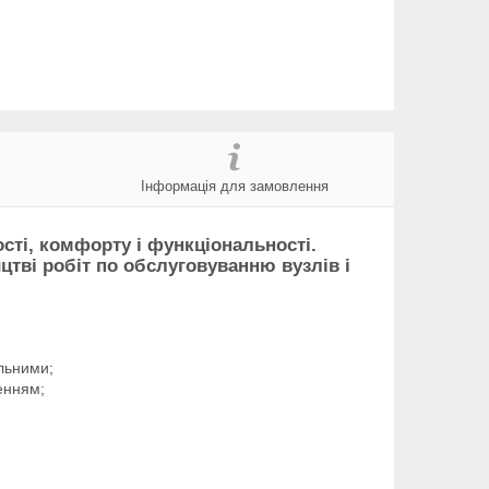
Інформація для замовлення
ості, комфорту і функціональності.
цтві робіт по обслуговуванню вузлів і
льними;
енням;