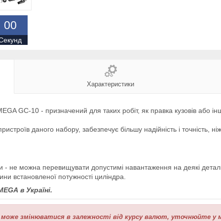
0
0
Секунд
Характеристики
GA GC-10 - призначений для таких робіт, як правка кузовів або інш
истроїв даного набору, забезпечує більшу надійність і точність, ніж
ки - не можна перевищувати допустимі навантаження на деякі деталі
вини встановленої потужності циліндра.
 MEGA
в Україні.
 може змінюватися в залежності від курсу валют, уточнюйте у 