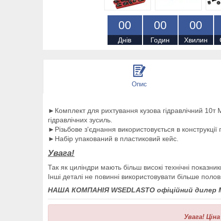
0
0
0
0
0
0
Днів
Годин
Хвилин
Опис
►Комплект для рихтування кузова гідравлічний 10т ME
гідравлічних зусиль.
►Різьбове з'єднання використовується в конструкції пр
►Набір упакований в пластиковий кейс.
Увага!
Так як циліндри мають більш високі технічні показни
Інші деталі не повинні використовувати більше поло
НАША КОМПАНІЯ WSEDLASTO офіційний дилер
Увага!
Ціна