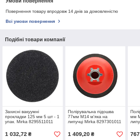
Умови повернення
Повернення товару впродовж 14 днів за домовленістю
Всі умови повернення
Подібні товари компанії
Захисні вакуумні
Полірувальна підошва
Полі
прокладки 125 мм 5 шт - 1
77мм М14 м'яка на
мм М
упак. Mirka 8295511011
липучці Mirka 8297301011
липу
1 032,72
1 409,20
767
₴
₴