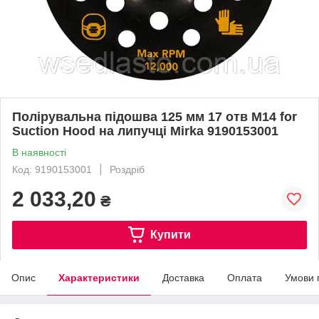
Полірувальна підошва 125 мм 17 отв M14 for
Suction Hood на липучці Mirka 9190153001
В наявності
Код: 9190153001
Роздріб
2 033,20
₴
Купити
Опис
Характеристики
Доставка
Оплата
Умови 