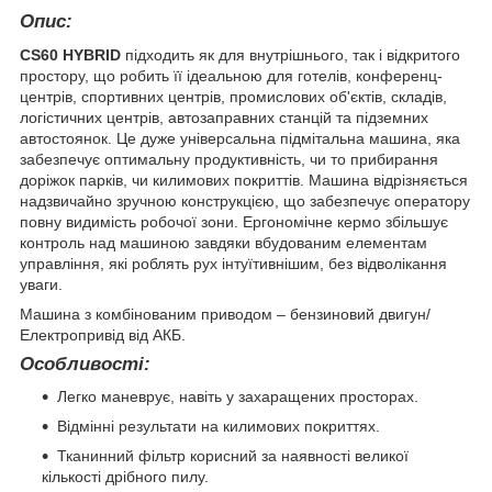
Опис:
CS60 HYBRID
підходить як для внутрішнього, так і відкритого
простору, що робить її ідеальною для готелів, конференц-
центрів, спортивних центрів, промислових об'єктів, складів,
логістичних центрів, автозаправних станцій та підземних
автостоянок. Це дуже універсальна підмітальна машина, яка
забезпечує оптимальну продуктивність, чи то прибирання
доріжок парків, чи килимових покриттів. Машина відрізняється
надзвичайно зручною конструкцією, що забезпечує оператору
повну видимість робочої зони. Ергономічне кермо збільшує
контроль над машиною завдяки вбудованим елементам
управління, які роблять рух інтуїтивнішим, без відволікання
уваги.
Машина з комбінованим приводом – бензиновий двигун/
Електропривід від АКБ.
Особливості:
Легко маневрує, навіть у захаращених просторах.
Відмінні результати на килимових покриттях.
Тканинний фільтр корисний за наявності великої
кількості дрібного пилу.