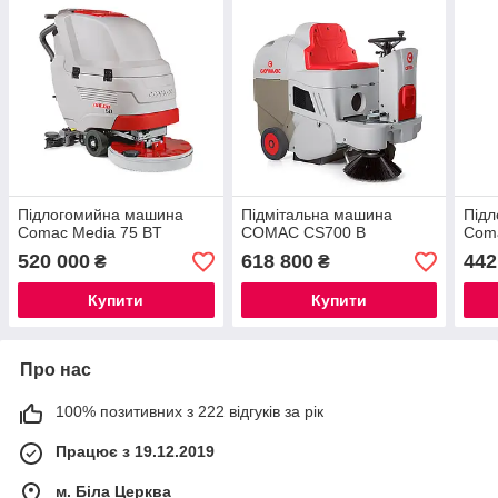
Підлогомийна машина
Підмітальна машина
Під
Comac Media 75 BT
COMAC CS700 B
Coma
520 000
618 800
442
₴
₴
Купити
Купити
Про нас
100% позитивних з 222 відгуків за рік
Працює з 19.12.2019
м. Біла Церква