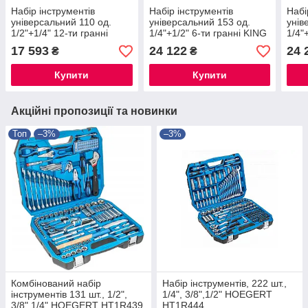
Набір інструментів
Набір інструментів
Набі
універсальний 110 од.
універсальний 153 од.
унів
1/2"+1/4" 12-ти гранні
1/4"+1/2" 6-ти гранні KING
1/4"
KING TONY 7010MR
TONY 7553MR01
KIN
17 593
24 122
24 
₴
₴
Купити
Купити
Акційні пропозиції та новинки
Топ
–3%
–3%
Комбінований набір
Набір інструментів, 222 шт.,
інструментів 131 шт., 1/2",
1/4", 3/8",1/2" HOEGERT
3/8" 1/4" HOEGERT HT1R439
HT1R444