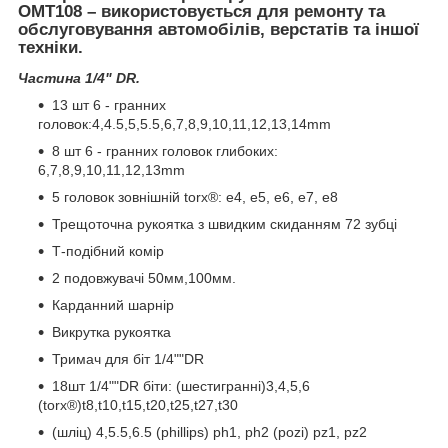
OMT108
– використовується для ремонту та
обслуговування автомобілів, верстатів та іншої
техніки.
Частина 1/4" DR.
13 шт 6 - гранних
головок:4,4.5,5,5.5,6,7,8,9,10,11,12,13,14mm
8 шт 6 - гранних головок глибоких:
6,7,8,9,10,11,12,13mm
5 головок зовнішній torx®: е4, е5, е6, е7, е8
Трещоточна рукоятка з швидким скиданням 72 зубці
Т-подібний комір
2 подовжувачі 50мм,100мм.
Карданний шарнір
Викрутка рукоятка
Тримач для біт 1/4""DR
18шт 1/4""DR біти: (шестигранні)3,4,5,6
(torx®)t8,t10,t15,t20,t25,t27,t30
(шліц) 4,5.5,6.5 (phillips) ph1, ph2 (pozi) pz1, pz2