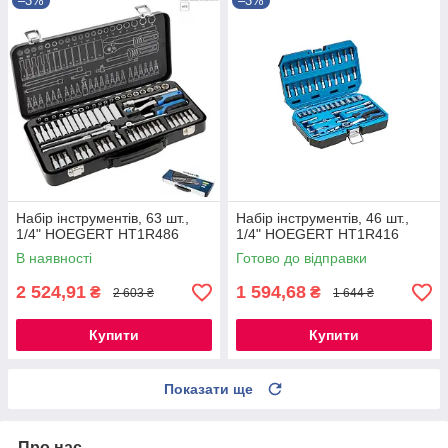
–3%
–3%
Набір інструментів, 63 шт.,
Набір інструментів, 46 шт.,
1/4" HOEGERT HT1R486
1/4" HOEGERT HT1R416
В наявності
Готово до відправки
2 524,91
1 594,68
₴
₴
2 603 ₴
1 644 ₴
Купити
Купити
Показати ще
Про нас