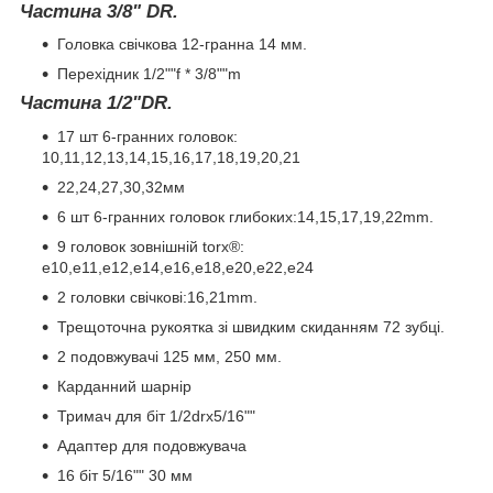
Частина 3/8" DR.
Головка свічкова 12-гранна 14 мм.
Перехідник 1/2""f * 3/8""m
Частина 1/2"DR.
17 шт 6-гранних головок:
10,11,12,13,14,15,16,17,18,19,20,21
22,24,27,30,32мм
6 шт 6-гранних головок глибоких:14,15,17,19,22mm.
9 головок зовнішній torx®:
е10,е11,е12,е14,е16,е18,е20,е22,е24
2 головки свічкові:16,21mm.
Трещоточна рукоятка зі швидким скиданням 72 зубці.
2 подовжувачі 125 мм, 250 мм.
Карданний шарнір
Тримач для біт 1/2drx5/16""
Адаптер для подовжувача
16 біт 5/16"" 30 мм