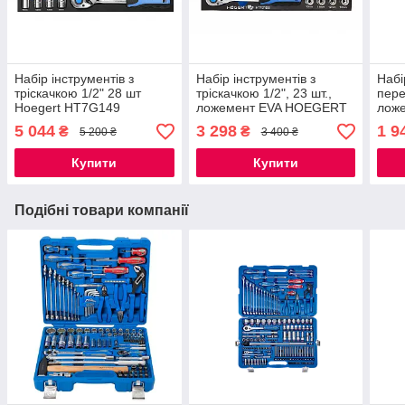
Набір інструментів з
Набір інструментів з
Набі
тріскачкою 1/2" 28 шт
тріскачкою 1/2", 23 шт.,
пере
Hoegert HT7G149
ложемент EVA HOEGERT
лож
HT7G128
HT7
5 044
3 298
1 9
₴
₴
5 200 ₴
3 400 ₴
Купити
Купити
Подібні товари компанії