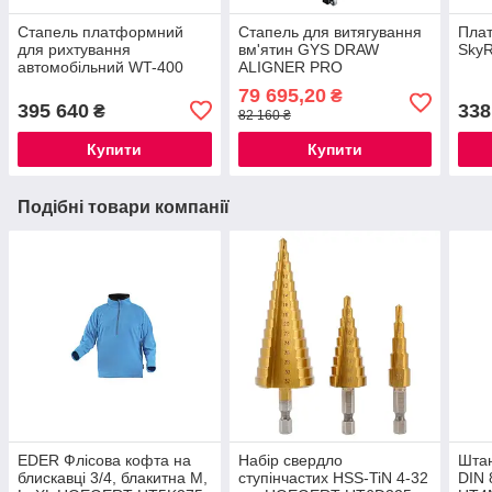
Стапель платформний
Стапель для витягування
Пла
для рихтування
вм'ятин GYS DRAW
SkyR
автомобільний WT-400
ALIGNER PRO
79 695,20
₴
395 640
338
₴
82 160 ₴
Купити
Купити
Подібні товари компанії
EDER Флісова кофта на
Набір свердло
Штан
блискавці 3/4, блакитна M,
ступінчастих HSS-TiN 4-32
DIN