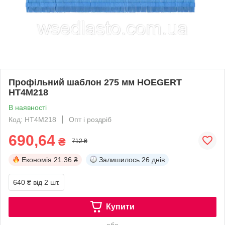
Профільний шаблон 275 мм HOEGERT
HT4M218
В наявності
Код: HT4M218
Опт і роздріб
690,64
₴
712 ₴
Економія
21.36 ₴
Залишилось
26 днів
640 ₴
від 2 шт.
Купити
або