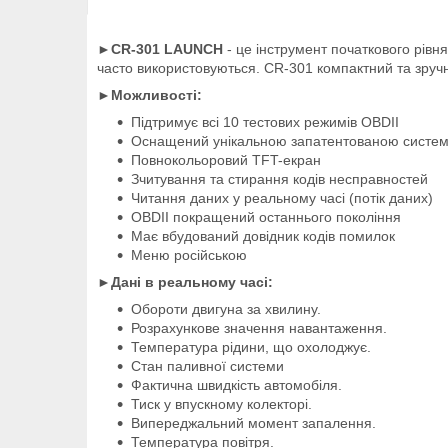
►CR-301 LAUNCH
- це інструмент початкового рівн
часто використовуються. CR-301 компактний та зруч
►Можливості:
Підтримує всі 10 тестових режимів OBDII
Оснащений унікальною запатентованою систем
Повнокольоровий TFT-екран
Зчитування та стирання кодів несправностей
Читання даних у реальному часі (потік даних)
OBDII покращений останнього покоління
Має вбудований довідник кодів помилок
Меню російською
►Дані в реальному часі:
Обороти двигуна за хвилину.
Розрахункове значення навантаження.
Температура рідини, що охолоджує.
Стан паливної системи
Фактична швидкість автомобіля.
Тиск у впускному колекторі.
Випереджальний момент запалення.
Температура повітря.