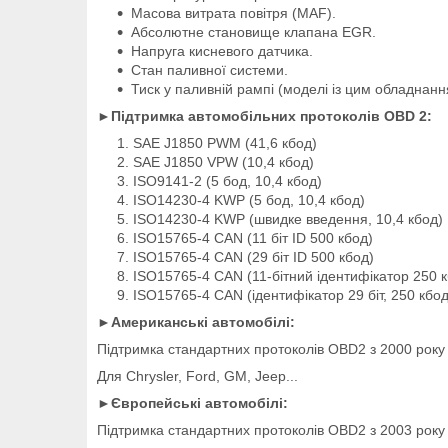
Масова витрата повітря (MAF).
Абсолютне становище клапана EGR.
Напруга кисневого датчика.
Стан паливної системи.
Тиск у паливній рампі (моделі із цим обладнан
►Підтримка автомобільних протоколів OBD 2:
SAE J1850 PWM (41,6 кбод)
SAE J1850 VPW (10,4 кбод)
ISO9141-2 (5 бод, 10,4 кбод)
ISO14230-4 KWP (5 бод, 10,4 кбод)
ISO14230-4 KWP (швидке введення, 10,4 кбод)
ISO15765-4 CAN (11 біт ID 500 кбод)
ISO15765-4 CAN (29 біт ID 500 кбод)
ISO15765-4 CAN (11-бітний ідентифікатор 250 к
ISO15765-4 CAN (ідентифікатор 29 біт, 250 кбод
►Американські автомобілі:
Підтримка стандартних протоколів OBD2 з 2000 року
Для Chrysler, Ford, GM, Jeep...
►Європейські автомобілі:
Підтримка стандартних протоколів OBD2 з 2003 року