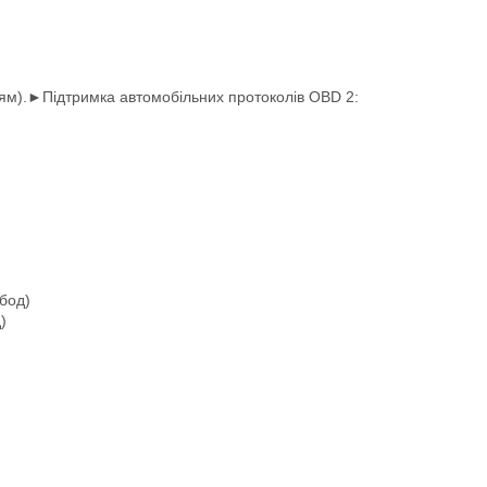
ням).►Підтримка автомобільних протоколів OBD 2:
бод)
)