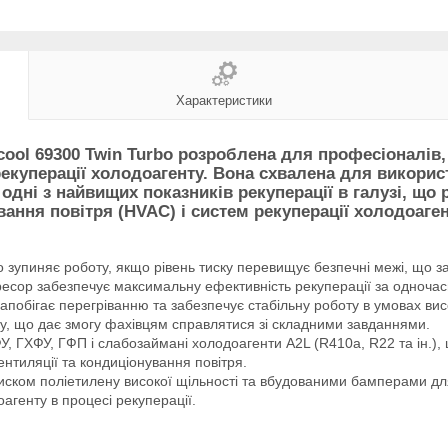
Характеристики
cool 69300 Twin Turbo розроблена для професіоналів,
 рекуперації холодоагенту. Вона схвалена для викори
одні з найвищих показників рекуперації в галузі, що
ання повітря (HVAC) і систем рекуперації холодоаген
 зупиняє роботу, якщо рівень тиску перевищує безпечні межі, що за
ор забезпечує максимальну ефективність рекуперації за одночасно
побігає перегріванню та забезпечує стабільну роботу в умовах вис
у, що дає змогу фахівцям справлятися зі складними завданнями.
, ГХФУ, ГФП і слабозаймані холодоагенти A2L (R410a, R22 та ін.), 
нтиляції та кондиціонування повітря.
 тиском поліетилену високої щільності та вбудованими бамперами дл
генту в процесі рекуперації.