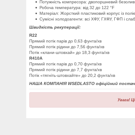
Потужність компресора: двопоршневий безоливн
Робоча температура: від 32 до 122 °F
Матеріал: Жорсткий пластиковий корпус із полі
Сумісні холодоагенти: всі ХФУ, ГХФУ, ГФП і сла
Швидкість рекуперації:
R22
Прямий потік парів до 0,63 фунта/хв
Прямий потік рідини до 7,56 фунта/хв
Потік «клани-штовхай» до 18,3 фунта/хв
R410A
Прямий потік парів до 0,70 фунта/хв
Прямий потік рідини до 7,7 фунта/хв
Потік «тягніть-штовхайте» до 20,2 фунта/хв
НАША КОМПАНІЯ WSEDLASTO офіційний постача
Увага!
Ц