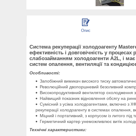
Опис
Система рекуперації холодоагенту Master
ефективність і довговічність у процесах
слабозайманням холодоагенти A2L, і має 
систем опалення, вентиляції та кондиціюв
Особливості:
Запобіжний вимикач високого тиску автоматично
Революційний двопоршневий безоливний компрес
Високопродуктивний вентилятор охолодження за
Найвищий показник відновлення обсягу на ринк
Сумісний з усіма холодоагентами, включно з ХФУ
рекуперації холодоагенту в системах опалення, ве
Міцний і портативний, з корпусом із литого під
Герметичний картер унеможливлює витік холодоа
Технічні характеристики: