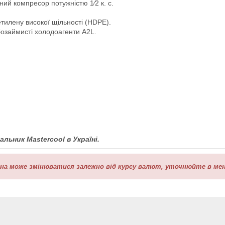
ий компресор потужністю 1⁄2 к. с.
етилену високої щільності (HDPE).
бозаймисті холодоагенти A2L.
льник Mastercool
в Україні.
іна може змінюватися залежно від курсу валют, уточнюйте в мен