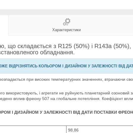
Характеристики
, що складається з R125 (50%) і R143a (50%), 
 встановленого обладнання.
ЖЕ ВІДРІЗНЯТИСЬ КОЛЬОРОМ І ДИЗАЙНОМ У ЗАЛЕЖНОСТІ ВІД ДА
озпадається при високих температурних значеннях, втрачаючи свої п
ого використовують, і агрегати не руйнують планетарний озоновий 
ено вплив фреону 507 на глобальне потепління. Коефіцієнт впливу
РОМ І ДИЗАЙНОМ У ЗАЛЕЖНОСТІ ВІД ДАТИ ПОСТАВКИ ФРЕОН
98,86