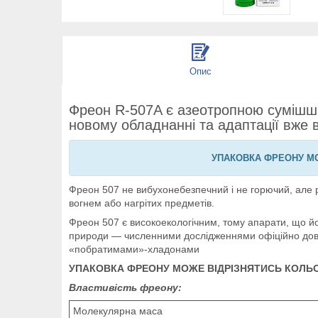
Опис
Фреон R-507A є азеотропною сумішшю
новому обладнанні та адаптації вже
УПАКОВКА ФРЕОНУ МО
Фреон 507 не вибухонебезпечний і не горючий, але р
вогнем або нагрітих предметів.
Фреон 507 є високоекологічним, тому апарати, що й
природи — численними дослідженнями офіційно довед
«побратимами»-хладонами
УПАКОВКА ФРЕОНУ МОЖЕ ВІДРІЗНЯТИСЬ КОЛЬО
Властивість фреону:
Молекулярна маса