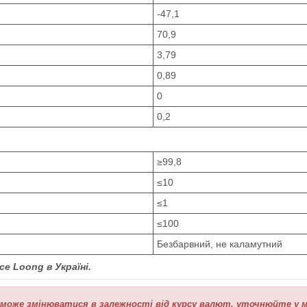
-47,1
70,9
3,79
0,89
0
0,2
≥99,8
≤10
≤1
≤100
Безбарвний, не каламутний
Ice Loong
в Україні.
 може змінюватися в залежності від курсу валют, уточнюйте у м