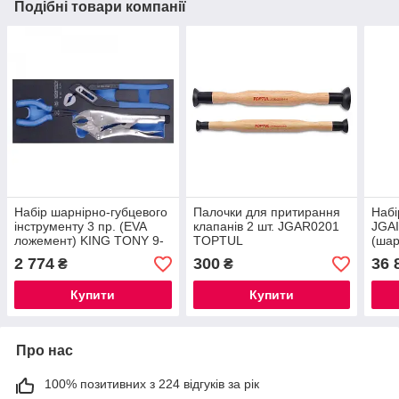
Подібні товари компанії
Набір шарнірно-губцевого
Палочки для притирання
Наб
інструменту 3 пр. (EVA
клапанів 2 шт. JGAR0201
JGAI
ложемент) KING TONY 9-
TOPTUL
(шар
40113GPV
клап
2 774
300
36 
₴
₴
Купити
Купити
Про нас
100% позитивних з 224 відгуків за рік