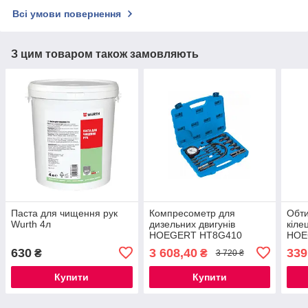
Всі умови повернення
З цим товаром також замовляють
Паста для чищення рук
Компресометр для
Обт
Wurth 4л
дизельних двигунів
кіле
HOEGERT HT8G410
HOE
630
3 608,40
339
₴
₴
3 720 ₴
Купити
Купити