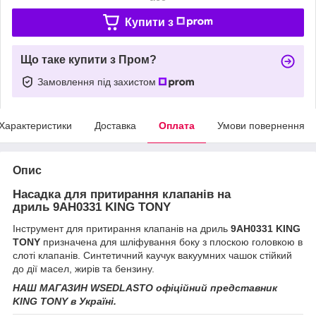
Купити з
Що таке купити з Пром?
Замовлення під захистом
Характеристики
Доставка
Оплата
Умови повернення
Опис
Насадка для притирання клапанів на
дриль 9AH0331 KING TONY
Інструмент для притирання клапанів на дриль
9AH0331 KING
TONY
призначена для шліфування боку з плоскою головкою в
слоті клапанів. Синтетичний каучук вакуумних чашок стійкий
до дії масел, жирів та бензину.
НАШ МАГАЗИН WSEDLASTO офіційний представник
KING TONY
в Україні.