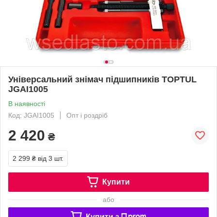
Універсальний знімач підшипників TOPTUL
JGAI1005
В наявності
Код: JGAI1005
Опт і роздріб
2 420
₴
2 299 ₴
від 3 шт.
Купити
або
Купити з