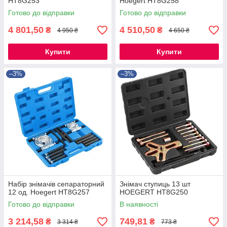
HT8G253
Hoegert HT8G258
Готово до відправки
Готово до відправки
4 801,50
4 510,50
₴
₴
4 950 ₴
4 650 ₴
Купити
Купити
–3%
–3%
Набір знімачів сепараторний
Знімач ступиць 13 шт
12 од. Hoegert HT8G257
HOEGERT HT8G250
Готово до відправки
В наявності
3 214,58
749,81
₴
₴
3 314 ₴
773 ₴