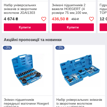
Набір універсальних
Знімачі підшипників 2
Гідр
знімачів зі зворотним
важеля HOEGERT (4
підш
молотком JGAI1303
розміри 75 мм,100 мм,
TOP
TOPTUL
150 мм, 200 мм)
4 674
436,50
12 
₴
₴
450 ₴
Купити
Купити
Акційні пропозиції та новинки
–3%
–3%
Знімач підшипників
Набір універсальних знімачів
передньої маточини Hoegert
із зворотним молотком