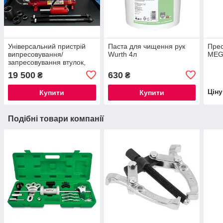
Універсальний пристрій
Паста для чищення рук
Прес
випресовування/
Wurth 4л
MEG
запресовування втулок,
сайлентблоків і інших
19 500
630
₴
₴
деталей LOTUS VS ПС-20
зусилля 20т
Цін
Купити
Купити
Подібні товари компанії