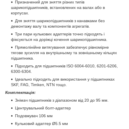
Призначений для зняття різних типів
шарикопідшипників, встановлених на валах або в
корпусах.
Для зняття шарикопідшипників з канавками без
демонтажу валу та компонентів агрегатів.
Три пари кулькових адаптерів точно підходять і
фіксуються на доріжці кочення шарикопідшипника.
Прямолінійне витягування забезпечує рівномірне
тягове зусилля на внутрішньому та зовнішньому кільцях
підшипника.
Підходить для підшипників ISO 6004-6010, 6201-6206,
6300-6304.
Ідеально підходить для використання у підшипниках
SKF, FAG, Timken, NTN тощо.
Комплектація:
Знімач підшипників з діапазоном від 20 до 95 мм.
Центрувальний болт-адаптер
Подовжувач 106 мм
Кульковий адаптер Ø5.5 мм