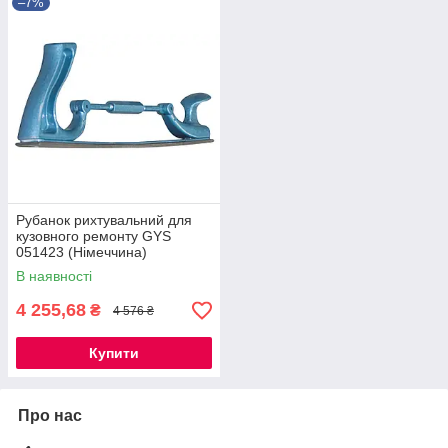
–7%
Рубанок рихтувальний для
кузовного ремонту GYS
051423 (Німеччина)
В наявності
4 255,68
₴
4 576 ₴
Купити
Про нас