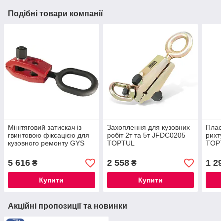
Подібні товари компанії
Мінітяговий затискач із
Захоплення для кузовних
Плас
гвинтовою фіксацією для
робіт 2т та 5т JFDC0205
рихт
кузовного ремонту GYS
TOPTUL
TOPT
056855
5 616
2 558
1 2
₴
₴
Купити
Купити
Акційні пропозиції та новинки