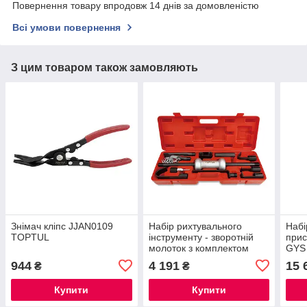
Повернення товару впродовж 14 днів за домовленістю
Всі умови повернення
З цим товаром також замовляють
Знімач кліпс JJAN0109
Набір рихтувального
Набі
TOPTUL
інструменту - зворотній
прис
молоток з комплектом
GYS
насадок JGAI1202
944
4 191
15 
₴
₴
TOPTUL
Купити
Купити