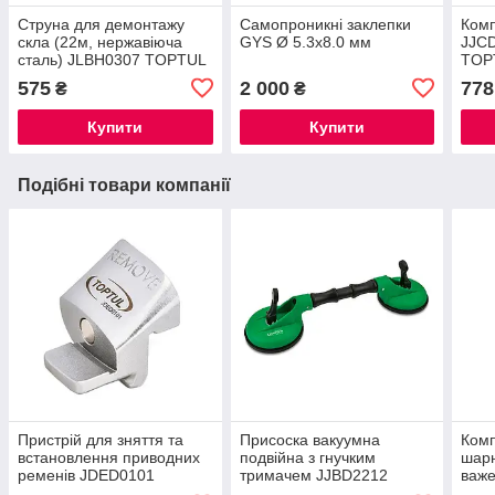
Струна для демонтажу
Самопроникні заклепки
Комп
скла (22м, нержавіюча
GYS Ø 5.3x8.0 мм
JJCD
сталь) JLBH0307 TOPTUL
TOP
575
2 000
778
₴
₴
Купити
Купити
Подібні товари компанії
Пристрій для зняття та
Присоска вакуумна
Комп
встановлення приводних
подвійна з гнучким
шарн
ременів JDED0101
тримачем JJBD2212
важе
TOPTUL
TOP