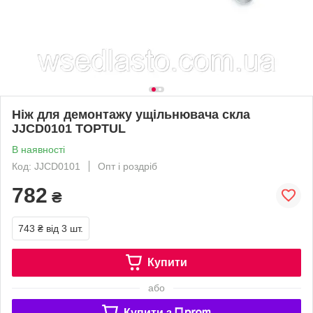
Ніж для демонтажу ущільнювача скла
JJCD0101 TOPTUL
В наявності
Код: JJCD0101
Опт і роздріб
782
₴
743 ₴
від 3 шт.
Купити
або
Купити з