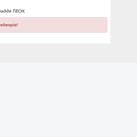
аддя TECH.
еджерів!