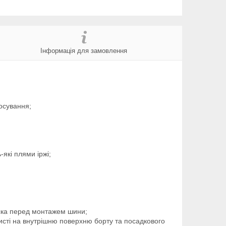
Інформація для замовлення
осування;
ь-які плями іржі;
иска перед монтажем шини;
исті на внутрішню поверхню борту та посадкового