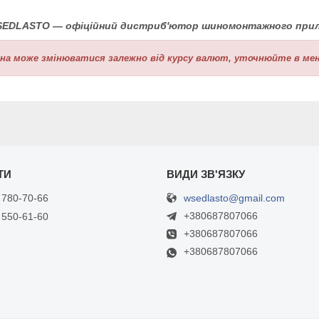
SEDLASTO — офіційний дистриб'ютор шиномонтажного прил
іна може змінюватися залежно від курсу валют, уточнюйте в мен
wsedlasto@gmail.com
 780-70-66
+380687807066
 550-61-60
+380687807066
+380687807066