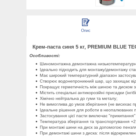
Опис
Крем-паста синя 5 кг, PREMIUM BLUE TE
Особливості:
Шиномонтажна демонтажна низькотемпературна
Ідеально підходить для монтажу/демонтажу ста
Має широкий температурний діапазон застосува
Створює водонепроникний шар, що захищає від 
Покращує герметичність між шиною та диском за
Містить спеціальні антикорозійні присадки (інгібі
Хімічно нейтральна до гуми та металу;
Не вимоглива до умов зберігання (не висихає пр
Ідеальне рішення для роботи в неопалюваних п
Застосування цієї пасти виключає "прикипання"
Температура зберігання та транспортування +2
При монтажі шини на диск за допомогою пензля
При демонтажі шини з диска: після відокремлен