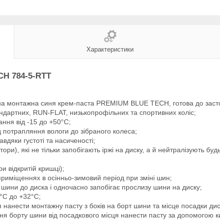
Характеристики
CH 784-5-RTT
 монтажна синя крем-паста PREMIUM BLUE TECH, готова до заст
ндартних, RUN-FLAT, низькопрофільних та спортивних коліс;
ння від -15 до +50°C;
потрапляння вологи до зібраного колеса;
вдяки густоті та насиченості;
тори), які не тільки запобігають іржі на диску, а й нейтралізують буд
и відкритій кришці);
риміщеннях в осінньо-зимовий період при зміні шин;
 шини до диска і одночасно запобігає прослизу шини на диску;
°C до +32°C;
 нанести монтажну пасту з боків на борт шини та місце посадки д
ня борту шини від посадкового місця нанести пасту за допомогою к