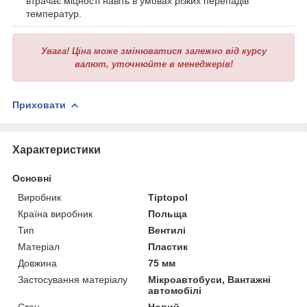
втрачає міцності навіть в умовах різких перепадів
температур.
Увага!
Ціна може змінюватися залежно від курсу
валют, уточнюйте в менеджерів!
Приховати
Характеристики
Основні
Виробник
Tiptopol
Країна виробник
Польща
Тип
Вентилі
Матеріал
Пластик
Довжина
75 мм
Застосування матеріалу
Мікроавтобуси, Вантажні
автомобілі
Стан
Новий