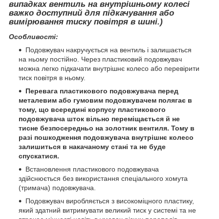
випадках вентиль на внутрішньому колесі
важко доступний для підкачування або
вимірювання тиску повітря в шині.)
Особливості:
Подовжувач накручується на вентиль і залишається
на ньому постійно. Через пластиковий подовжувач
можна легко підкачати внутрішнє колесо або перевірити
тиск повітря в ньому.
Перевага пластикового подовжувача перед
металевим або гумовим подовжувачем полягає в
тому, що всередині корпусу пластикового
подовжувача шток вільно переміщається й не
тисне безпосередньо на золотник вентиля. Тому в
разі пошкодження подовжувача внутрішнє колесо
залишиться в накачаному стані та не буде
спускатися.
Встановлення пластикового подовжувача
здійснюється без використання спеціального хомута
(тримача) подовжувача.
Подовжувач виробляється з високоміцного пластику,
який здатний витримувати великий тиск у системі та не