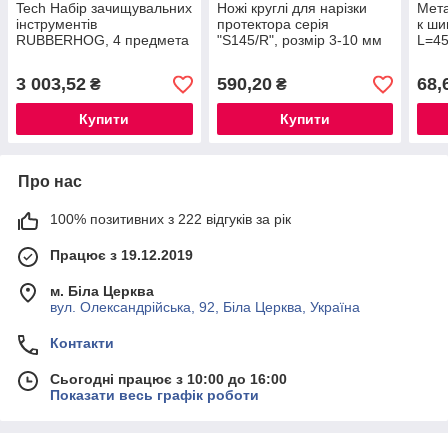
Tech Набір зачищувальних
Ножі круглі для нарізки
Мета
інструментів
протектора серія
к ши
RUBBERHOG, 4 предмета
"S145/R", розмір 3-10 мм
L=4
R1-R5 (20 шт - 1 упак.)
3 003,52
590,20
68,
₴
₴
Купити
Купити
Про нас
100% позитивних з 222 відгуків за рік
Працює з 19.12.2019
м. Біла Церква
вул. Олександрійська, 92, Біла Церква, Україна
Контакти
Сьогодні працює з 10:00 до 16:00
Показати весь графік роботи