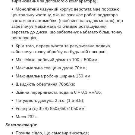
вирівнювання за допомогою компаратора);
Монолітний чавунний корпус верстата має порожню
центральну частину, яка не заважає роботі редуктора
вантажного автомобіля (особливо на задніх мостах), що
забезпечує максимально близьке розташування
верстата до диска, що забезпечує набагато більш точну
реставрацію;
Крім того, переривчаста та регульована подача
забезпечує точну обробку на будь-якій поверхні;
Мін.-Макс. робочий діаметр 100 ÷ 500мм;
Максимальна товщина диска 70мм;
Максимальна робоча ширина 150 мм;
Швидкість обертання 70об/хв;
Змінна переривчаста подача 0 ÷ 0,3 мм/об;
Потужність двигуна 2 л.с. (1,5 кВт);
Розміри (ДxШxВ) 850x650x1050мм;
Маса 232кг.
Комплектація:
Похиле сідло, що самовирівнюється;