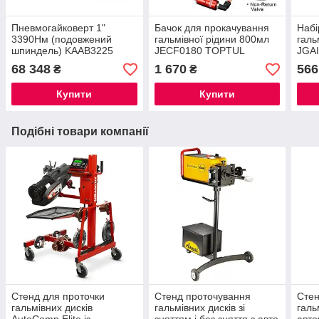
Пневмогайковерт 1"
Бачок для прокачування
Набі
3390Нм (подовжений
гальмівної рідини 800мл
галь
шпиндель) KAAB3225
JECF0180 TOPTUL
JGA
TOPTUL
68 348
1 670
566
₴
₴
Купити
Купити
Подібні товари компанії
Стенд для проточки
Стенд проточування
Стен
гальмівних дисків
гальмівних дисків зі
галь