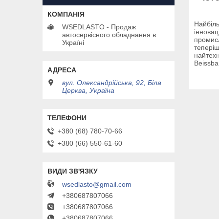
Найбіль
WSEDLASTO - Продаж
інновац
автосервісного обладнання в
промисл
Україні
теперіш
найтехн
Beissba
вул. Олександрійська, 92, Біла
Церква, Україна
+380 (68) 780-70-66
+380 (66) 550-61-60
wsedlasto@gmail.com
+380687807066
+380687807066
+380687807066