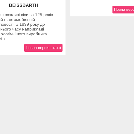
BEISSBARTH
Повна верс
ш важливі віхи за 125 років
ій в автомобільній
овості. З 1899 року до
нього часу наприкладі
ологічнішого виробника
rth.
Повна версія статті