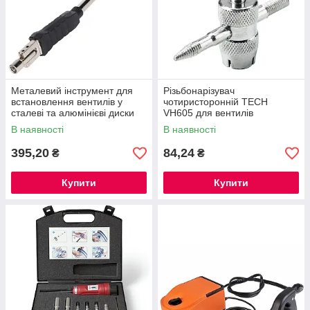
Металевий інструмент для
Різьбонарізувач
встановлення вентилів у
чотиристоронній TECH
сталеві та алюмінієві диски
VH605 для вентилів
Invento 562-8311
В наявності
В наявності
395,20
84,24
₴
₴
Купити
Купити