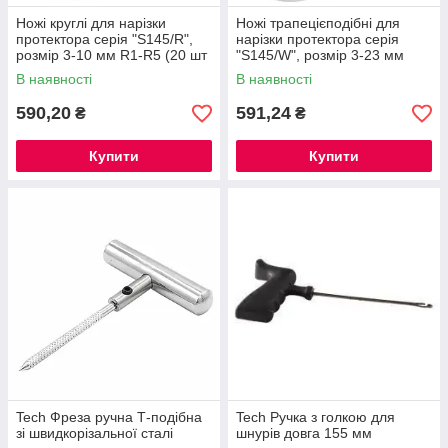
Ножі круглі для нарізки
Ножі трапецієподібні для
протектора серія "S145/R",
нарізки протектора серія
розмір 3-10 мм R1-R5 (20 шт
"S145/W", розмір 3-23 мм
- 1 упак.)
W1-W6 (20 шт - 1 упак.)
В наявності
В наявності
590,20
591,24
₴
₴
Купити
Купити
Tech Фреза ручна Т-подібна
Tech Ручка з голкою для
зі швидкорізальної сталі
шнурів довга 155 мм