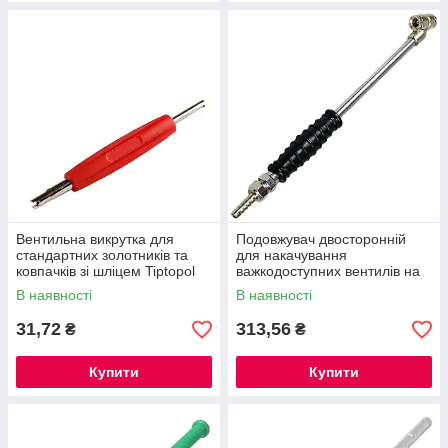
Вентильна викрутка для
Подовжувач двосторонній
стандартних золотників та
для накачування
ковпачків зі шліцем Tiptopol
важкодоступних вентилів на
SD06R/B
шинах вантажних автомобілів
В наявності
В наявності
Tiptopol AC429
31,72
313,56
₴
₴
Купити
Купити