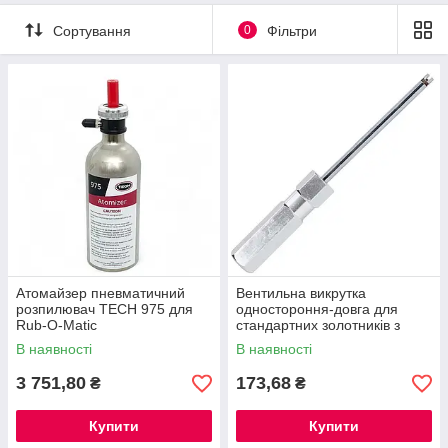
Сортування
0
Фільтри
Атомайзер пневматичний
Вентильна викрутка
розпилювач TECH 975 для
одностороння-довга для
Rub-O-Matic
стандартних золотників з
магнітом INVENTO 562-8360
В наявності
В наявності
3 751,80
173,68
₴
₴
Купити
Купити