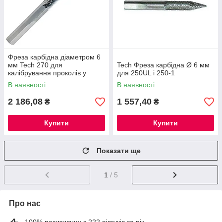
Фреза карбідна діаметром 6
мм Tech 270 для
Tech Фреза карбідна Ø 6 мм
калібрування проколів у
для 250UL і 250-1
шинах
В наявності
В наявності
2 186,08
1 557,40
₴
₴
Купити
Купити
Показати ще
1
/ 5
Про нас