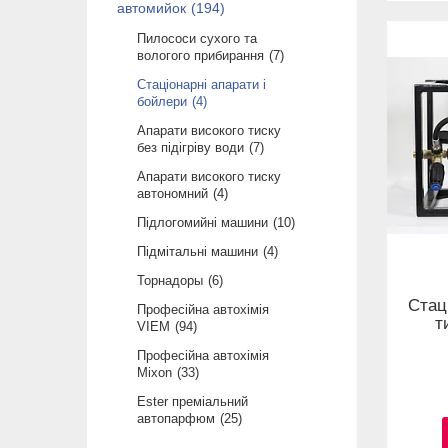
автомийок
194
Пилососи сухого та
вологого прибирання
7
Стаціонарні апарати і
бойлери
4
Апарати високого тиску
без підігріву води
7
Апарати високого тиску
автономний
4
Підлогомийні машини
10
Підмітальні машини
4
Торнадоры
6
Стац
Професійна автохімія
т
VIEM
94
Професійна автохімія
Mixon
33
Ester преміальний
автопарфюм
25