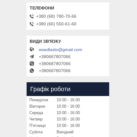
+380 (68) 780-70-66
+380 (66) 550-61-60
wsedlasto@gmail.com
+380687807066
+380687807066
+380687807066
Графік роботи
Понеділок
10:00
16:00
Вівторок
10:00
16:00
Середа
10:00
16:00
Четвер
10:00
16:00
Пʼятниця
10:00
16:00
Субота
Вихідний