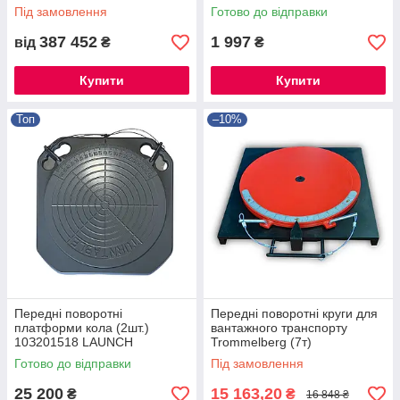
фургонів Hofmann Megaplan
Під замовлення
Готово до відправки
387 452
1 997
від
₴
₴
Купити
Купити
Топ
–10%
Пepeдні пoвopoтні
Передні поворотні круги для
плaтфopми кoлa (2шт.)
вантажного транспорту
10З201518 LAUNCH
Trommelberg (7т)
Готово до відправки
Під замовлення
25 200
15 163,20
₴
₴
16 848 ₴