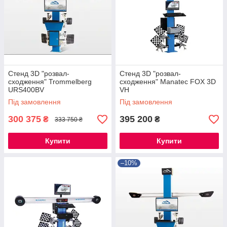
Стенд 3D "розвал-
Стенд 3D "розвал-
сходження" Trommelberg
сходження" Manatec FOX 3D
URS400BV
VH
Під замовлення
Під замовлення
300 375
395 200
₴
₴
333 750 ₴
Купити
Купити
–10%