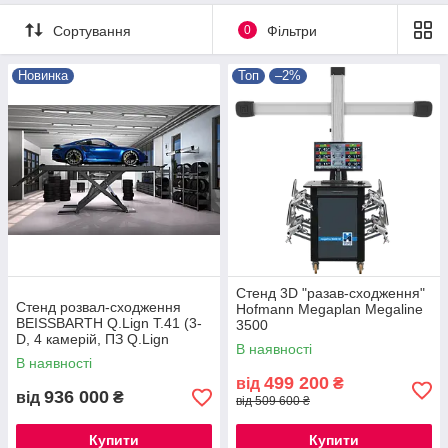
Сортування
0
Фільтри
Новинка
Топ
–2%
Стенд 3D "разав-сходження"
Стенд розвал-сходження
Hofmann Megaplan Megaline
BEISSBARTH Q.Lign T.41 (3-
3500
D, 4 камерій, ПЗ Q.Lign
В наявності
software)
В наявності
499 200
від
₴
936 000
від
₴
від 509 600 ₴
Купити
Купити