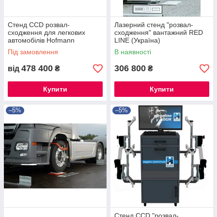
Стенд CCD розвал-
Лазерний стенд "розвал-
сходження для легкових
сходження" вантажний RED
автомобілів Hofmann
LINE (Україна)
Megaplan Logik 8 Panel
Під замовлення
В наявності
478 400
306 800
від
₴
₴
Купити
Купити
–5%
–5%
Стенд CCD "розвал-