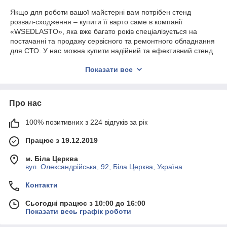
Якщо для роботи вашої майстерні вам потрібен стенд
розвал-сходження – купити її варто саме в компанії
«WSEDLASTO», яка вже багато років спеціалізується на
постачанні та продажу сервісного та ремонтного обладнання
для СТО. У нас можна купити надійний та ефективний стенд
розвал сходження, а також скористатися послугами за його
Показати все
доставку та монтажу.
Продаж стенду розвал-сходження від
«WSEDLASTO»
Про нас
Каталог компанії включає в себе:
100% позитивних з 224 відгуків за рік
Стенди калібрувальними пристроями і без них.
Стрьохмірним регулюванням.
Працює з 19.12.2019
Моделі з інфрачервоним і кордовим управлінням.
м. Біла Церква
вул. Олександрійська, 92, Біла Церква, Україна
Демонстраційні пристосування для стендів.
Платформи для стенду схід-розвалу, трапи та інші
Контакти
аксесуари.
Сьогодні працює з 10:00 до 16:00
Запчастини, комплектуючі та витратні матеріали для
Показати весь графік роботи
стендів.