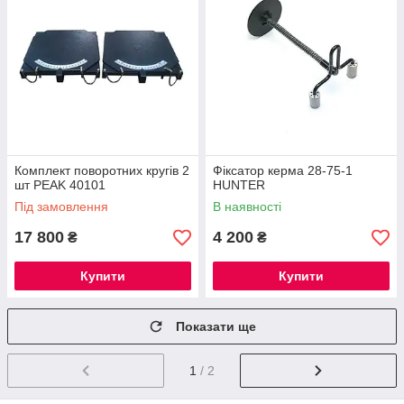
Комплект поворотних кругів 2
Фікcaтop кepмa 28-75-1
шт PEAK 40101
HUNTER
Під замовлення
В наявності
17 800
4 200
₴
₴
Купити
Купити
Показати ще
1
/ 2