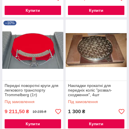
Купити
Купити
–10%
Передні поворотні круги для
Накладки прокатні для
легкового транспорту
передніх коліс "розвал-
Trommelberg (1т)
сходження", 4шт
Під замовлення
Під замовлення
9 211,50
1 300
₴
₴
10 235 ₴
Купити
Купити