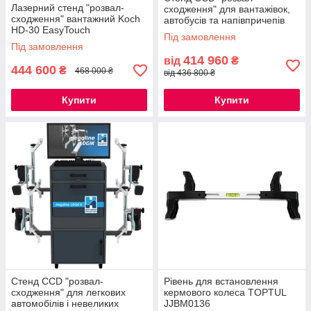
Лазерний стенд "розвал-
сходження" для вантажівок,
сходження" вантажний Koch
автобусів та напівпричепів
HD-30 EasyTouch
Hofmann Megaplan
Під замовлення
Під замовлення
414 960
від
₴
444 600
₴
468 000 ₴
від 436 800 ₴
Купити
Купити
Стенд CCD "розвал-
Рівень для встановлення
сходження" для легкових
кермового колеса TOPTUL
автомобілів і невеликих
JJBM0136