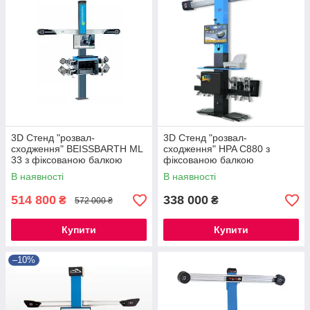
3D Стенд "розвал-
3D Стенд "розвал-
сходження" BEISSBARTH ML
сходження" HPA C880 з
33 з фіксованою балкою
фіксованою балкою
В наявності
В наявності
514 800
338 000
₴
₴
572 000 ₴
Купити
Купити
–10%