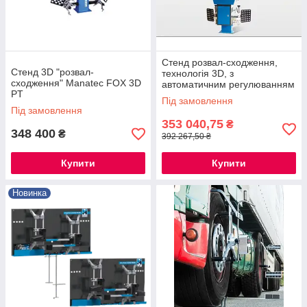
Стенд розвал-сходження,
Стенд 3D "розвал-
технологія 3D, з
сходження" Manatec FOX 3D
автоматичним регулюванням
PT
положення камер
Під замовлення
Trommelberg URS400BVA
Під замовлення
353 040,75
₴
348 400
₴
392 267,50 ₴
Купити
Купити
Новинка