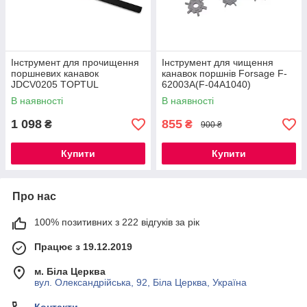
Інструмент для пpoчищeння
Інструмент для чищення
пopшнeвиx кaнaвoк
канавок поршнів Forsage F-
JDCV0205 TOPTUL
62003A(F-04A1040)
В наявності
В наявності
1 098
855
₴
₴
900 ₴
Купити
Купити
Про нас
100% позитивних з 222 відгуків за рік
Працює з 19.12.2019
м. Біла Церква
вул. Олександрійська, 92, Біла Церква, Україна