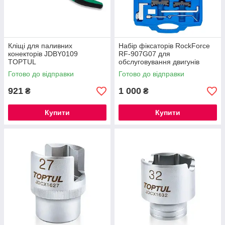
Кліщі для паливних
Набір фіксаторів RockForce
конекторів JDBY0109
RF-907G07 для
TOPTUL
обслуговування двигунів
Vauxhall/Opel, Chevrolet, Fiat,
Готово до відправки
Готово до відправки
Alfa Romeo 7 пр.(1.4, 1.6, 1.8)
921
1 000
₴
₴
Купити
Купити