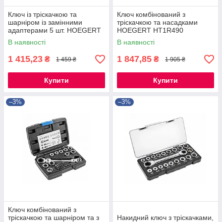
Ключ із тріскачкою та
Ключ комбінований з
шарніром із замінними
тріскачкою та насадками
адаптерами 5 шт. HOEGERT
HOEGERT HT1R490
HT1R395
В наявності
В наявності
1 415,23
1 847,85
₴
₴
1 459 ₴
1 905 ₴
Купити
Купити
–3%
–3%
Ключ комбінований з
тріскачкою та шарніром та з
Накидний ключ з тріскачками,