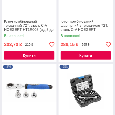
Ключ комбінований
Ключ комбінований
тріскачний 72T, сталь CrV
шарнірний з тріскачкою 72T,
HOEGERT HT1R008 (від 8 до
сталь CrV HOEGERT
32 мм)
HT1R050 (від 10 до 19 мм)
В наявності
В наявності
203,70
286,15
₴
₴
210 ₴
295 ₴
Купити
Купити
–3%
–3%