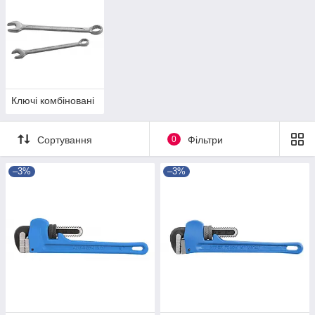
Ключі комбіновані
Сортування
0
Фільтри
–3%
–3%