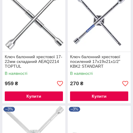
Ключ балонний хрестової 17-
Ключ балонний хрестової
22мм складаний AEAQ2214
посилений 17х19х21х1/2"
TOPTUL
KBK2 STANDART
В наявності
В наявності
959
270
₴
₴
Купити
Купити
–3%
–3%