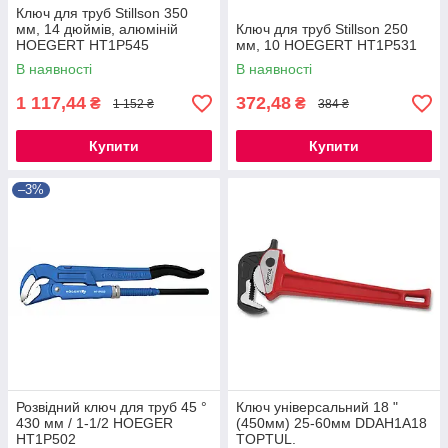
Ключ для труб Stillson 350
мм, 14 дюймів, алюміній
Ключ для труб Stillson 250
HOEGERT HT1P545
мм, 10 HOEGERT HT1P531
В наявності
В наявності
1 117,44
372,48
₴
₴
1 152 ₴
384 ₴
Купити
Купити
–3%
Розвідний ключ для труб 45 °
Ключ універсальний 18 "
430 мм / 1-1/2 HOEGER
(450мм) 25-60мм DDAH1A18
HT1P502
TOPTUL.