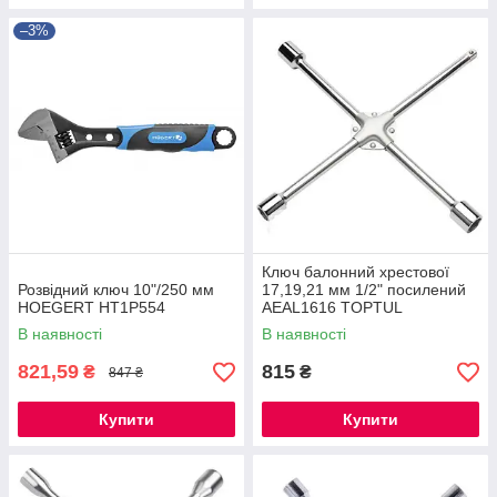
–3%
Ключ балонний хрестової
Розвідний ключ 10"/250 мм
17,19,21 мм 1/2" посилений
HOEGERT HT1P554
AEAL1616 TOPTUL
В наявності
В наявності
821,59
815
₴
₴
847 ₴
Купити
Купити