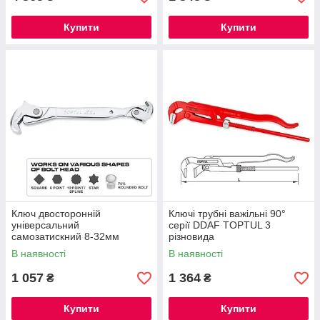
Купити
Купити
Ключ двосторонній
Ключі трубні важільні 90°
універсальний
серії DDAF TOPTUL 3
самозатискний 8-32мм
різновида
AEAX3A32 TOPTUL
В наявності
В наявності
1 057
1 364
₴
₴
Купити
Купити