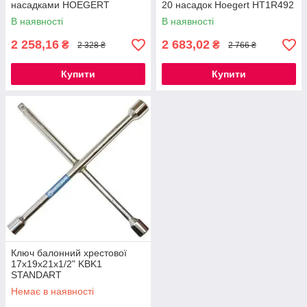
насадками HOEGERT
20 насадок Hoegert HT1R492
HT1R491
В наявності
В наявності
2 258,16
2 683,02
₴
₴
2 328 ₴
2 766 ₴
Купити
Купити
Ключ балонний хрестової
17х19х21х1/2" KBK1
STANDART
Немає в наявності