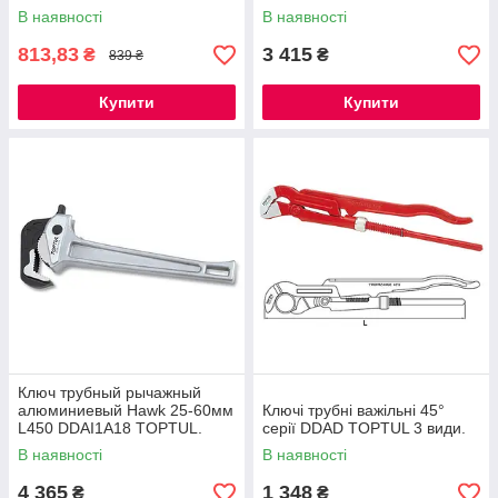
В наявності
В наявності
813,83
3 415
₴
₴
839 ₴
Купити
Купити
Ключ трубный рычажный
алюминиевый Hawk 25-60мм
Ключі трубні важільні 45°
L450 DDAI1A18 TOPTUL.
серії DDAD TOPTUL 3 види.
В наявності
В наявності
4 365
1 348
₴
₴